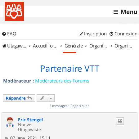
Menu
FAQ
Inscription
Connexion
UtagawaVTT (Randos VTT et VTTAE avec traces GPS)
Accueil forum
Générale
Organisation de sorties & Recherche de partenaires
Organisation de sorties en région Lorraine
Partenaire VTT
Modérateur :
Modérateurs des Forums
Répondre
2 messages • Page
1
sur
1
Eric Stengel
Nouvel
Utagawiste
M
02 janv. 2021, 15:11