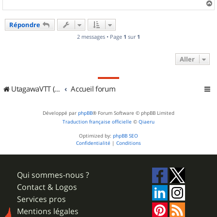
a
u
Répondre
t
2 messages • Page
1
sur
1
Aller
UtagawaVTT (Randos VTT et VTTAE avec traces GPS)
Accueil forum
Développé par
phpBB
® Forum Software © phpBB Limited
Traduction française officielle
©
Qiaeru
Optimized by:
phpBB SEO
Confidentialité
|
Conditions
Qui sommes-nous ?
Contact & Logos
Services pros
Mentions légales