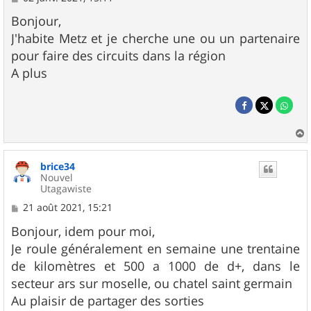
e
s
Bonjour,
s
J'habite Metz et je cherche une ou un partenaire
a
g
pour faire des circuits dans la région
e
A plus
a
u
brice34
t
Nouvel
Utagawiste
M
21 août 2021, 15:21
e
s
Bonjour, idem pour moi,
s
Je roule généralement en semaine une trentaine
a
g
de kilomètres et 500 a 1000 de d+, dans le
e
secteur ars sur moselle, ou chatel saint germain
Au plaisir de partager des sorties