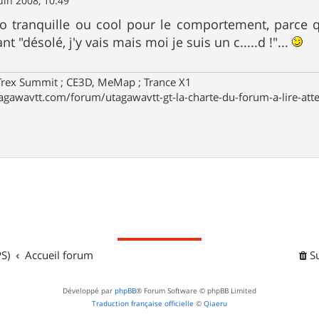
uin 2008, 10:49
o tranquille ou cool pour le comportement, parce 
t "désolé, j'y vais mais moi je suis un c.....d !"...
Trex Summit ; CE3D, MeMap ; Trance X1
agawavtt.com/forum/utagawavtt-gt-la-charte-du-forum-a-lire-att
S)
Accueil forum
S
Développé par
phpBB
® Forum Software © phpBB Limited
Traduction française officielle
©
Qiaeru