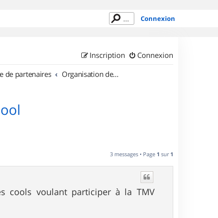
Connexion
Inscription
Connexion
e de partenaires
Organisation de sorties en région Lorraine
Cool
3 messages • Page
1
sur
1
s cools voulant participer à la TMV