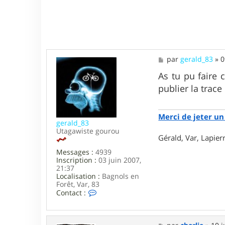
M
par
gerald_83
»
0
e
s
As tu pu faire 
s
publier la trace
a
g
e
Merci de jeter un 
gerald_83
Utagawiste gourou
Gérald, Var, Lapie
Messages :
4939
Inscription :
03 juin 2007,
21:37
Localisation :
Bagnols en
Forêt, Var, 83
C
Contact :
o
n
t
a
M