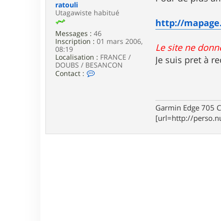
e
ratouli
Utagawiste habitué
http://mapage
Messages :
46
Inscription :
01 mars 2006,
Le site ne donn
08:19
Localisation :
FRANCE /
Je suis pret à r
DOUBS / BESANCON
C
Contact :
o
n
t
a
Garmin Edge 705 Ca
c
[url=http://perso.nu
t
e
r
r
a
t
o
u
l
i