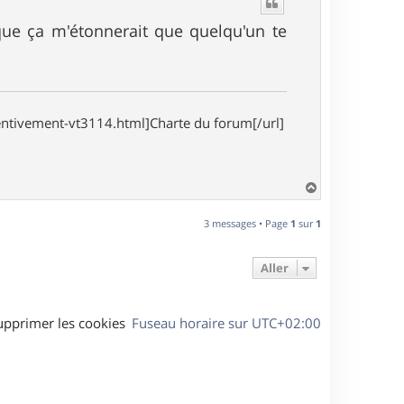
t
que ça m'étonnerait que quelqu'un te
entivement-vt3114.html]Charte du forum[/url]
H
a
u
3 messages • Page
1
sur
1
t
Aller
upprimer les cookies
Fuseau horaire sur
UTC+02:00