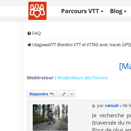
Parcours VTT
Blog
FAQ
UtagawaVTT (Randos VTT et VTTAE avec traces GPS)
[Ma
Modérateur :
Modérateurs des Forums
Répondre
M
par
ratouli
»
06 f
e
s
Je recherche p
s
(traversée du m
a
g
Pour de plus a