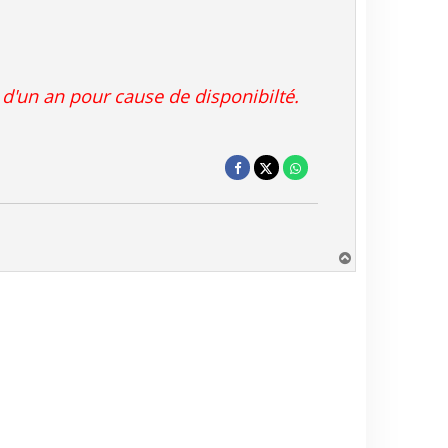
 d'un an pour cause de disponibilté.
H
a
u
t