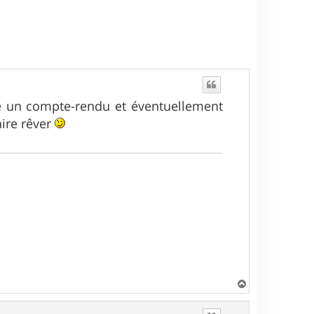
ire un compte-rendu et éventuellement
aire rêver
H
a
u