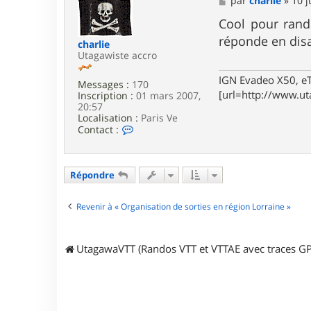
par
charlie
»
10 j
c
e
t
s
Cool pour rand
e
s
réponde en disan
r
charlie
a
g
Utagawiste accro
g
e
e
r
IGN Evadeo X50, e
Messages :
170
a
[url=http://www.ut
Inscription :
01 mars 2007,
l
20:57
d
Localisation :
Paris Ve
_
C
Contact :
8
o
3
n
t
a
Répondre
c
t
e
Revenir à « Organisation de sorties en région Lorraine »
r
c
h
UtagawaVTT (Randos VTT et VTTAE avec traces GP
a
r
l
i
e