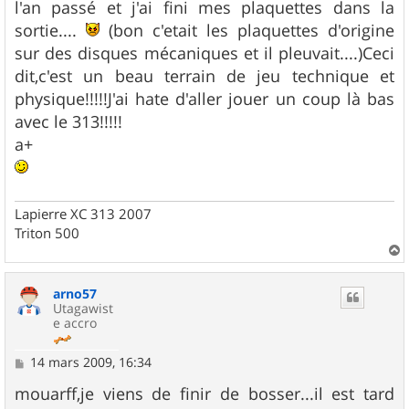
l'an passé et j'ai fini mes plaquettes dans la
sortie....
(bon c'etait les plaquettes d'origine
sur des disques mécaniques et il pleuvait....)Ceci
dit,c'est un beau terrain de jeu technique et
physique!!!!!J'ai hate d'aller jouer un coup là bas
avec le 313!!!!!
a+
Lapierre XC 313 2007
Triton 500
a
u
arno57
t
Utagawist
e accro
M
14 mars 2009, 16:34
e
s
mouarff,je viens de finir de bosser...il est tard
s