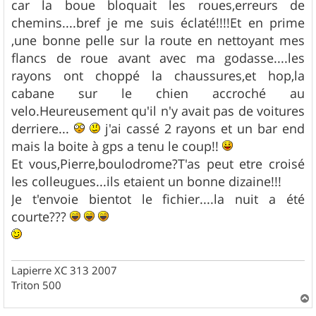
car la boue bloquait les roues,erreurs de
chemins....bref je me suis éclaté!!!!Et en prime
,une bonne pelle sur la route en nettoyant mes
flancs de roue avant avec ma godasse....les
rayons ont choppé la chaussures,et hop,la
cabane sur le chien accroché au
velo.Heureusement qu'il n'y avait pas de voitures
derriere...
j'ai cassé 2 rayons et un bar end
mais la boite à gps a tenu le coup!!
Et vous,Pierre,boulodrome?T'as peut etre croisé
les colleugues...ils etaient un bonne dizaine!!!
Je t'envoie bientot le fichier....la nuit a été
courte???
Lapierre XC 313 2007
Triton 500
a