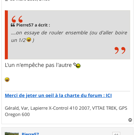
e
s
s
a
g
Pierre57 a écrit :
e
....on essaye de rouler ensemble (ou d'aller boire
un 1/2
)
L'un n'empêche pas l'autre
Merci de jeter un oeil à la charte du forum : ICI
Gérald, Var, Lapierre X-Control 410 2007, VTTAE TREK, GPS
Oregon 600
a
u
Pierre57
t