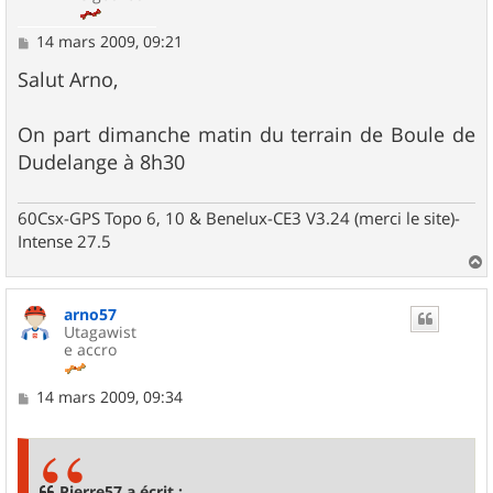
M
14 mars 2009, 09:21
e
s
Salut Arno,
s
a
g
On part dimanche matin du terrain de Boule de
e
Dudelange à 8h30
60Csx-GPS Topo 6, 10 & Benelux-CE3 V3.24 (merci le site)-
Intense 27.5
a
u
arno57
t
Utagawist
e accro
M
14 mars 2009, 09:34
e
s
s
a
g
Pierre57 a écrit :