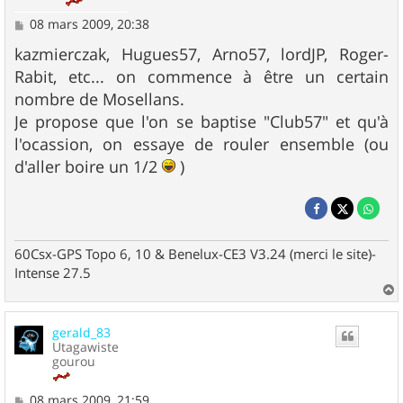
M
08 mars 2009, 20:38
e
s
kazmierczak, Hugues57, Arno57, lordJP, Roger-
s
Rabit, etc... on commence à être un certain
a
g
nombre de Mosellans.
e
Je propose que l'on se baptise "Club57" et qu'à
l'ocassion, on essaye de rouler ensemble (ou
d'aller boire un 1/2
)
60Csx-GPS Topo 6, 10 & Benelux-CE3 V3.24 (merci le site)-
Intense 27.5
a
u
gerald_83
t
Utagawiste
gourou
M
08 mars 2009, 21:59