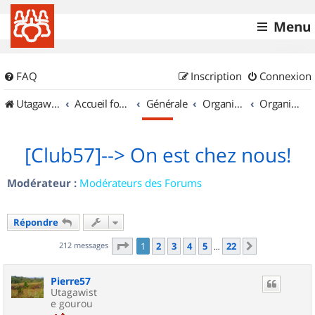
Menu
FAQ
Inscription
Connexion
UtagawaVTT (Randos VTT et VTTAE avec traces GPS)
Accueil forum
Générale
Organisation de sorties & Recherche de partenaires
Organisation de sorties en région Lorraine
[Club57]--> On est chez nous!
Modérateur :
Modérateurs des Forums
Répondre
Page
1
sur
22
212 messages
1
2
3
4
5
22
Suivant
…
Pierre57
Utagawist
e gourou