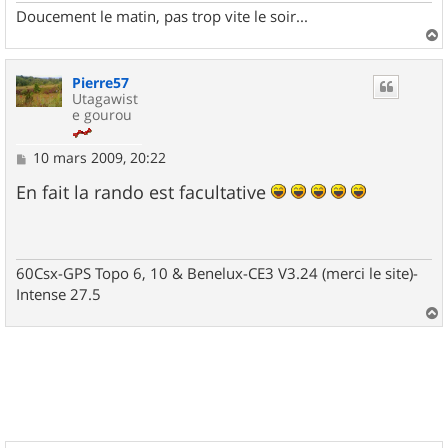
Doucement le matin, pas trop vite le soir...
a
u
Pierre57
t
Utagawist
e gourou
M
10 mars 2009, 20:22
e
s
En fait la rando est facultative
s
a
g
e
60Csx-GPS Topo 6, 10 & Benelux-CE3 V3.24 (merci le site)-
Intense 27.5
a
u
t