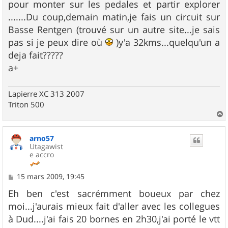
pour monter sur les pedales et partir explorer
a
g
.......Du coup,demain matin,je fais un circuit sur
e
Basse Rentgen (trouvé sur un autre site...je sais
pas si je peux dire où
)y'a 32kms...quelqu'un a
deja fait?????
a+
Lapierre XC 313 2007
Triton 500
a
u
arno57
t
Utagawist
e accro
M
15 mars 2009, 19:45
e
s
Eh ben c'est sacrémment boueux par chez
s
moi...j'aurais mieux fait d'aller avec les collegues
a
g
à Dud....j'ai fais 20 bornes en 2h30,j'ai porté le vtt
e