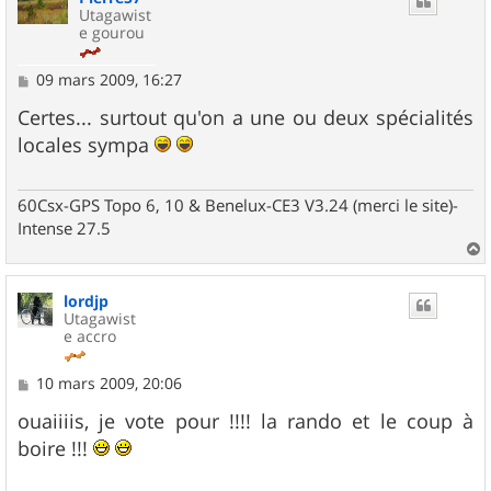
Utagawist
e gourou
M
09 mars 2009, 16:27
e
s
Certes... surtout qu'on a une ou deux spécialités
s
locales sympa
a
g
e
60Csx-GPS Topo 6, 10 & Benelux-CE3 V3.24 (merci le site)-
Intense 27.5
a
u
lordjp
t
Utagawist
e accro
M
10 mars 2009, 20:06
e
s
ouaiiiis, je vote pour !!!! la rando et le coup à
s
boire !!!
a
g
e