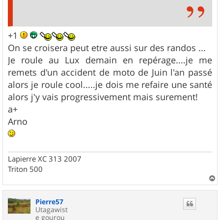
+1
On se croisera peut etre aussi sur des randos ...
Je roule au Lux demain en repérage....je me
remets d'un accident de moto de Juin l'an passé
alors je roule cool.....je dois me refaire une santé
alors j'y vais progressivement mais surement!
a+
Arno
Lapierre XC 313 2007
Triton 500
a
u
Pierre57
t
Utagawist
e gourou