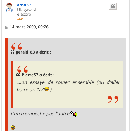
arno57
Utagawist
e accro
M
14 mars 2009, 00:26
e
s
s
a
g
gerald_83 a écrit :
e
Pierre57 a écrit :
....on essaye de rouler ensemble (ou d'aller
boire un 1/2
)
L'un n'empêche pas l'autre