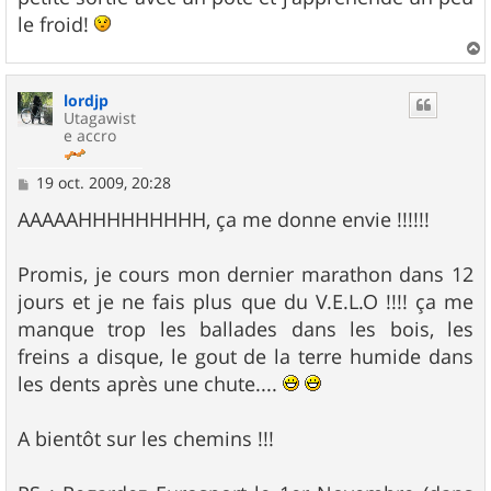
le froid!
a
u
lordjp
t
Utagawist
e accro
M
19 oct. 2009, 20:28
e
s
AAAAAHHHHHHHHH, ça me donne envie !!!!!!
s
a
g
Promis, je cours mon dernier marathon dans 12
e
jours et je ne fais plus que du V.E.L.O !!!! ça me
manque trop les ballades dans les bois, les
freins a disque, le gout de la terre humide dans
les dents après une chute....
A bientôt sur les chemins !!!