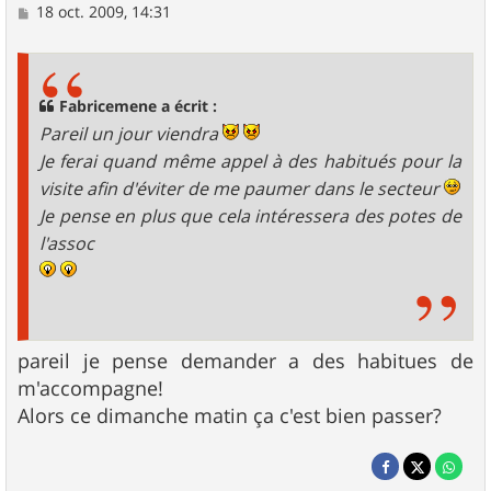
M
18 oct. 2009, 14:31
e
s
s
a
g
Fabricemene a écrit :
e
Pareil un jour viendra
Je ferai quand même appel à des habitués pour la
visite afin d'éviter de me paumer dans le secteur
Je pense en plus que cela intéressera des potes de
l'assoc
pareil je pense demander a des habitues de
m'accompagne!
Alors ce dimanche matin ça c'est bien passer?