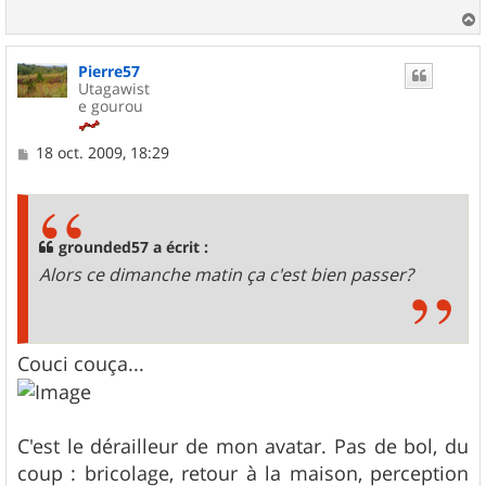
a
u
Pierre57
t
Utagawist
e gourou
M
18 oct. 2009, 18:29
e
s
s
a
g
grounded57 a écrit :
e
Alors ce dimanche matin ça c'est bien passer?
Couci couça...
C'est le dérailleur de mon avatar. Pas de bol, du
coup : bricolage, retour à la maison, perception