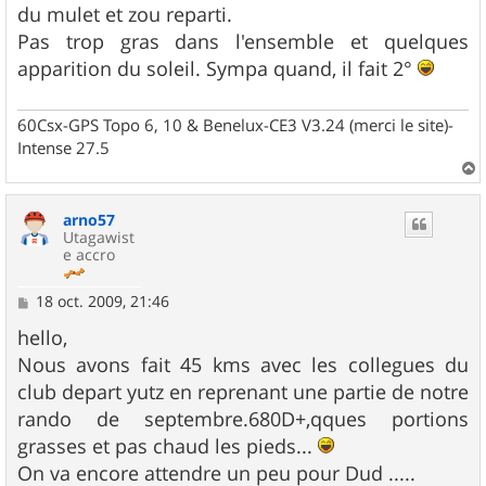
du mulet et zou reparti.
Pas trop gras dans l'ensemble et quelques
apparition du soleil. Sympa quand, il fait 2°
60Csx-GPS Topo 6, 10 & Benelux-CE3 V3.24 (merci le site)-
Intense 27.5
a
u
arno57
t
Utagawist
e accro
M
18 oct. 2009, 21:46
e
s
hello,
s
Nous avons fait 45 kms avec les collegues du
a
g
club depart yutz en reprenant une partie de notre
e
rando de septembre.680D+,qques portions
grasses et pas chaud les pieds...
On va encore attendre un peu pour Dud .....