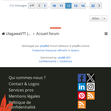
Page
12
sur
22
212 messages
1
10
11
12
13
14
22
Précédent
Suiv
…
…
Aller
UtagawaVTT (Randos VTT et VTTAE avec traces GPS)
Accueil forum
Développé par
phpBB
® Forum Software © phpBB Limited
Traduction française officielle
©
Qiaeru
Optimized by:
phpBB SEO
Confidentialité
|
Conditions
Qui sommes-nous ?
Contact & Logos
Services pros
Mentions légales
Politique de
confidentialité