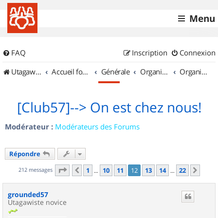
Menu
FAQ
Inscription
Connexion
UtagawaVTT (Randos VTT et VTTAE avec traces GPS)
Accueil forum
Générale
Organisation de sorties & Recherche de partenaires
Organisation de sorties en région Lorraine
[Club57]--> On est chez nous!
Modérateur :
Modérateurs des Forums
Répondre
Page
12
sur
22
212 messages
1
10
11
12
13
14
22
Précédent
Suiv
…
…
grounded57
Utagawiste novice