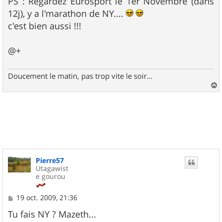
PS : Regardez Eurosport le 1er Novembre (dans
12j), y a l'marathon de NY....
c'est bien aussi !!!
@+
Doucement le matin, pas trop vite le soir...
a
u
t
Pierre57
Utagawist
e gourou
M
19 oct. 2009, 21:36
e
s
Tu fais NY ? Mazeth...
s