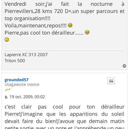
Vendredi soir,j'ai fait la nocturne à
Pierrevillers,28 kms 720 D+,un super parcours et
top organisation!!!!
Voila,maintenant,repos!!!!
Pierre,pas cool ton dérailleur......
Lapierre XC 313 2007
Triton 500
a
u
grounded57
t
Utagawiste novice
M
19 oct. 2009, 00:02
e
s
c'est clair pas cool pour ton dérailleur
s
Pierre!J'imagine que les apparitions du soleil
a
g
devait faire du bien!J'avoue que demain matin
e
petite sortie avec un pote et j'appréhende un peu