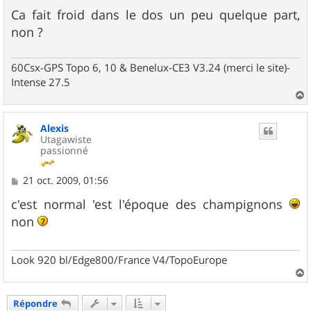
e
Ca fait froid dans le dos un peu quelque part,
non ?
60Csx-GPS Topo 6, 10 & Benelux-CE3 V3.24 (merci le site)-
Intense 27.5
a
u
Alexis
t
Utagawiste
passionné
M
21 oct. 2009, 01:56
e
s
c'est normal 'est l'époque des champignons
s
non
a
g
e
Look 920 bl/Edge800/France V4/TopoEurope
a
u
Répondre
t