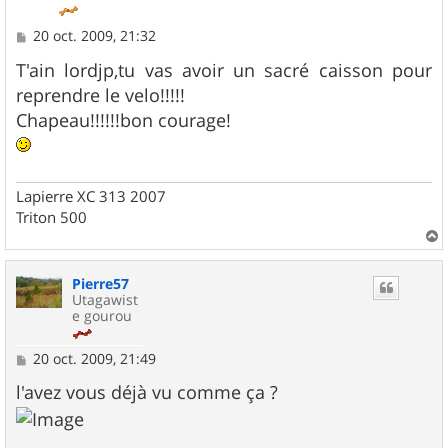
M
20 oct. 2009, 21:32
e
s
T'ain lordjp,tu vas avoir un sacré caisson pour
s
reprendre le velo!!!!!
a
g
Chapeau!!!!!!bon courage!
e
Lapierre XC 313 2007
Triton 500
a
u
Pierre57
t
Utagawist
e gourou
M
20 oct. 2009, 21:49
e
s
l'avez vous déjà vu comme ça ?
s
a
g