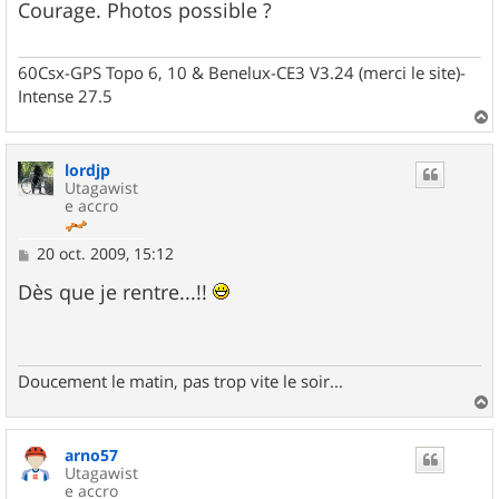
Courage. Photos possible ?
a
g
e
60Csx-GPS Topo 6, 10 & Benelux-CE3 V3.24 (merci le site)-
Intense 27.5
a
u
lordjp
t
Utagawist
e accro
M
20 oct. 2009, 15:12
e
s
Dès que je rentre...!!
s
a
g
e
Doucement le matin, pas trop vite le soir...
a
u
arno57
t
Utagawist
e accro