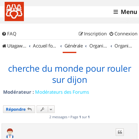
Menu
FAQ
Inscription
Connexion
UtagawaVTT (Randos VTT et VTTAE avec traces GPS)
Accueil forum
Générale
Organisation de sorties & Recherche de partenaires
Organisation de sorties en région Bourgogne
cherche du monde pour rouler
sur dijon
Modérateur :
Modérateurs des Forums
Répondre
2 messages • Page
1
sur
1