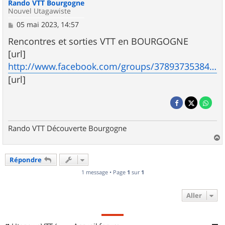
Rando VTT Bourgogne
Nouvel Utagawiste
M
05 mai 2023, 14:57
e
s
Rencontres et sorties VTT en BOURGOGNE
s
[url]
a
g
http://www.facebook.com/groups/378937353848792
e
[url]
Rando VTT Découverte Bourgogne
a
u
Répondre
t
1 message • Page
1
sur
1
Aller