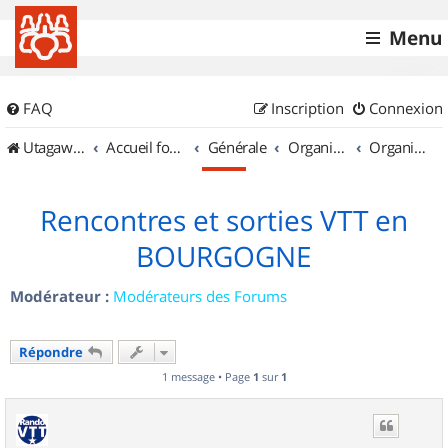
Menu
FAQ
Inscription
Connexion
UtagawaVTT (Randos VTT et VTTAE avec traces GPS)
Accueil forum
Générale
Organisation de sorties & Recherche de partenaires
Organisation de sorties en région Bourgogne
Rencontres et sorties VTT en
BOURGOGNE
Modérateur :
Modérateurs des Forums
Répondre
1 message • Page
1
sur
1