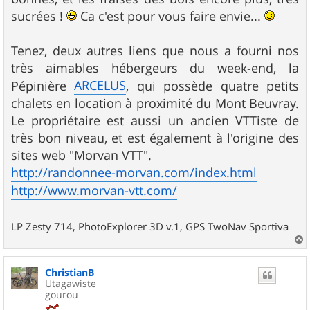
sucrées !
Ca c'est pour vous faire envie...
Tenez, deux autres liens que nous a fourni nos
très aimables hébergeurs du week-end, la
ARCELUS
Pépinière
, qui possède quatre petits
chalets en location à proximité du Mont Beuvray.
Le propriétaire est aussi un ancien VTTiste de
très bon niveau, et est également à l'origine des
sites web "Morvan VTT".
http://randonnee-morvan.com/index.html
http://www.morvan-vtt.com/
LP Zesty 714, PhotoExplorer 3D v.1, GPS TwoNav Sportiva
a
u
ChristianB
t
Utagawiste
gourou