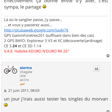
Effectivement ça donne envie d'y aller, c'est
e
sympa, le partage
Là où le sanglier passe, j'y passe...
... et vous y passerez aussi...
http://picasaweb.google.com/luidji76
GPS GaminForetrex201 (suffisant dans bien des cas)
2 GPS BAYO: Exploreur 3 V3 et XC (découverte/jardinage)
CE 3.
24
et CE 3D 1.14
V.A.E. Haibike XDURO N'DURO RX 26"
a
u
alarma
t
Utagaw
iste
accro
M
21 juin 2011, 08:03
e
s
un jour j'irais aussi tester les singles du morvan
s
a
g