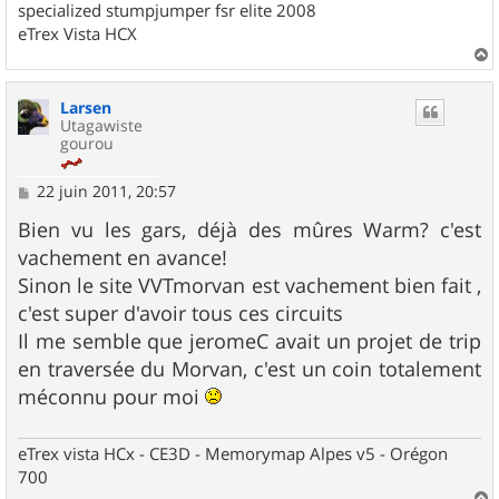
specialized stumpjumper fsr elite 2008
eTrex Vista HCX
a
u
Larsen
t
Utagawiste
gourou
M
22 juin 2011, 20:57
e
s
Bien vu les gars, déjà des mûres Warm? c'est
s
vachement en avance!
a
g
Sinon le site VVTmorvan est vachement bien fait ,
e
c'est super d'avoir tous ces circuits
Il me semble que jeromeC avait un projet de trip
en traversée du Morvan, c'est un coin totalement
méconnu pour moi
eTrex vista HCx - CE3D - Memorymap Alpes v5 - Orégon
700