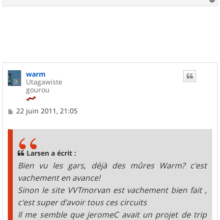
a
u
t
warm
Utagawiste
gourou
M
22 juin 2011, 21:05
e
s
s
a
g
Larsen a écrit :
e
Bien vu les gars, déjà des mûres Warm? c'est
vachement en avance!
Sinon le site VVTmorvan est vachement bien fait ,
c'est super d'avoir tous ces circuits
Il me semble que jeromeC avait un projet de trip