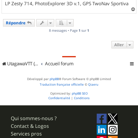
LP Zesty 714, PhotoExplorer 3D v.1, GPS TwoNav Sportiva
a
u
Répondre
t
8 messages • Page
1
sur
1
Aller
UtagawaVTT (Randos VTT et VTTAE avec traces GPS)
Accueil forum
Développé par
phpBB
® Forum Software © phpBB Limited
Traduction française officielle
©
Qiaeru
Optimized by:
phpBB SEO
Confidentialité
|
Conditions
Qui sommes-nous ?
Contact & Logos
Services pros