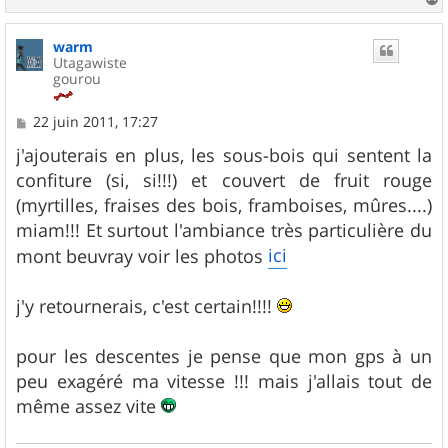
e
a
u
warm
t
Utagawiste
gourou
M
22 juin 2011, 17:27
e
s
j'ajouterais en plus, les sous-bois qui sentent la
s
confiture (si, si!!!) et couvert de fruit rouge
a
g
(myrtilles, fraises des bois, framboises, mûres....)
e
miam!!! Et surtout l'ambiance très particulière du
ici
mont beuvray voir les photos
j'y retournerais, c'est certain!!!!
pour les descentes je pense que mon gps à un
peu exagéré ma vitesse !!! mais j'allais tout de
même assez vite