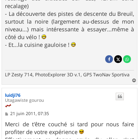
recalage)
- La découverte des pistes de descente du Breuil,
surtout la noire (largement au-dessus de mon
niveau...) mais intéressante à essayer...même à
côté du vélo !
- Et...la cuisine gauloise !
LP Zesty 714, PhotoExplorer 3D v.1, GPS TwoNav Sportiva
a
u
luidji76
t
Utagawiste gourou
M
21 juin 2011, 07:35
e
s
Merci de t'être couché si tard pour nous faire
s
profiter de votre expérience
a
g