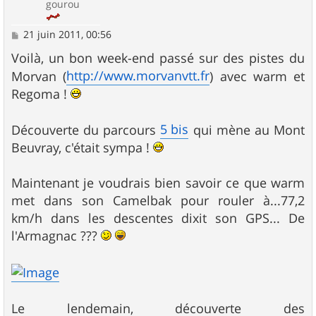
gourou
M
21 juin 2011, 00:56
e
s
Voilà, un bon week-end passé sur des pistes du
s
http://www.morvanvtt.fr
Morvan (
) avec warm et
a
g
Regoma !
e
5 bis
Découverte du parcours
qui mène au Mont
Beuvray, c'était sympa !
Maintenant je voudrais bien savoir ce que warm
met dans son Camelbak pour rouler à...77,2
km/h dans les descentes dixit son GPS... De
l'Armagnac ???
Le lendemain, découverte des