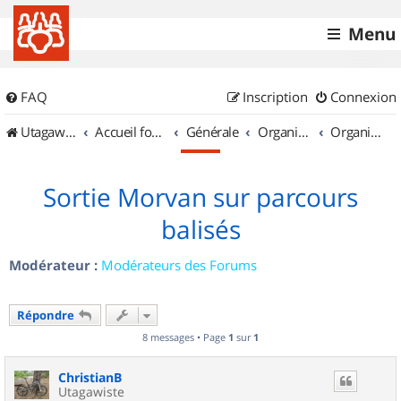
Menu
FAQ
Inscription
Connexion
UtagawaVTT (Randos VTT et VTTAE avec traces GPS)
Accueil forum
Générale
Organisation de sorties & Recherche de partenaires
Organisation de sorties en région Bourgogne
Sortie Morvan sur parcours
balisés
Modérateur :
Modérateurs des Forums
Répondre
8 messages • Page
1
sur
1
ChristianB
Utagawiste