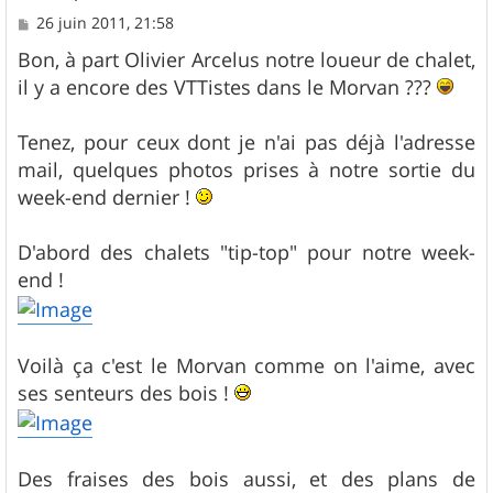
M
26 juin 2011, 21:58
e
s
Bon, à part Olivier Arcelus notre loueur de chalet,
s
il y a encore des VTTistes dans le Morvan ???
a
g
e
Tenez, pour ceux dont je n'ai pas déjà l'adresse
mail, quelques photos prises à notre sortie du
week-end dernier !
D'abord des chalets "tip-top" pour notre week-
end !
Voilà ça c'est le Morvan comme on l'aime, avec
ses senteurs des bois !
Des fraises des bois aussi, et des plans de