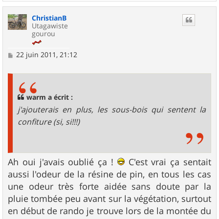
a
u
ChristianB
t
Utagawiste
gourou
M
22 juin 2011, 21:12
e
s
s
a
g
warm a écrit :
e
j'ajouterais en plus, les sous-bois qui sentent la
confiture (si, si!!!)
Ah oui j'avais oublié ça !
C'est vrai ça sentait
aussi l'odeur de la résine de pin, en tous les cas
une odeur très forte aidée sans doute par la
pluie tombée peu avant sur la végétation, surtout
en début de rando je trouve lors de la montée du