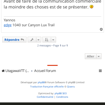
s
Avant de faire de la communication commerciale
s
la moindre des choses est de se présenter.
a
g
e
Yannos
edge
1040 sur Canyon Lux Trail
a
u
Répondre
t
2 messages • Page
1
sur
1
Aller
UtagawaVTT (Randos VTT et VTTAE avec traces GPS)
Accueil forum
Développé par
phpBB
® Forum Software © phpBB Limited
Traduction française officielle
©
Qiaeru
Optimized by:
phpBB SEO
Confidentialité
|
Conditions