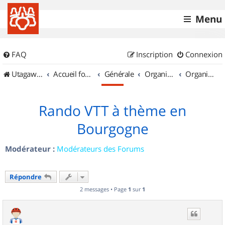
Menu
FAQ
Inscription
Connexion
UtagawaVTT (Randos VTT et VTTAE avec traces GPS)
Accueil forum
Générale
Organisation de sorties & Recherche de partenaires
Organisation de sorties en région Bourgogne
Rando VTT à thème en
Bourgogne
Modérateur :
Modérateurs des Forums
Répondre
2 messages • Page
1
sur
1