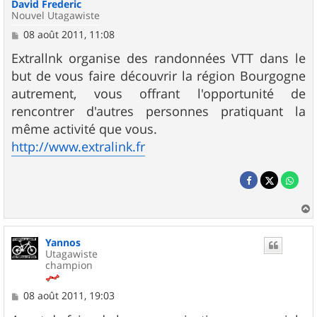
David Frederic
Nouvel Utagawiste
M
08 août 2011, 11:08
e
s
Extrallnk organise des randonnées VTT dans le
s
but de vous faire découvrir la région Bourgogne
a
g
autrement, vous offrant l'opportunité de
e
rencontrer d'autres personnes pratiquant la
même activité que vous.
http://www.extralink.fr
a
u
Yannos
t
Utagawiste
champion
M
08 août 2011, 19:03
e