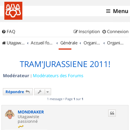
Menu
FAQ
Inscription
Connexion
UtagawaVTT (Randos VTT et VTTAE avec traces GPS)
Accueil forum
Générale
Organisation de sorties & Recherche de partenaires
Organisation de sorties en région Franche Comté
TRAM'JURASSIENE 2011!
Modérateur :
Modérateurs des Forums
Répondre
1 message • Page
1
sur
1
MONDRAKER
Utagawiste
passionné