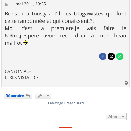
M
11 mai 2011, 19:35
e
s
Bonsoir a tous,y a t'il des Utagawistes qui font
s
cette randonnée et qui conaissent:?:
a
g
Moi c'est la premiere,je vais faire le
e
60Km,j'espere avoir recu d'ici là mon beau
maillot
CANYON AL+
ETREX VISTA HCx.
a
u
Répondre
t
1 message • Page
1
sur
1
Aller