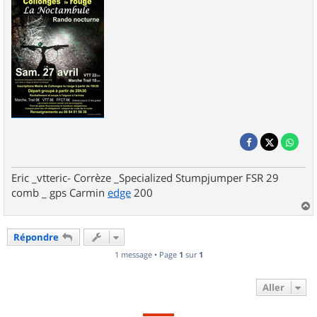
Eric _vtteric- Corrèze _Specialized Stumpjumper FSR 29
comb _ gps Carmin
edge
200
a
u
Répondre
t
1 message • Page
1
sur
1
Aller