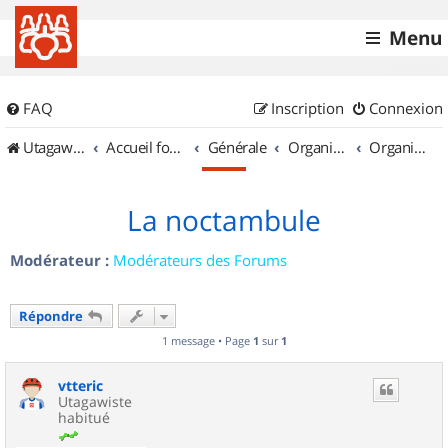
Menu
FAQ
Inscription
Connexion
UtagawaVTT (Randos VTT et VTTAE avec traces GPS)
Accueil forum
Générale
Organisation de sorties & Recherche de partenaires
Organisation de sorties en région Limousin
La noctambule
Modérateur :
Modérateurs des Forums
Répondre
1 message • Page
1
sur
1
vtteric
Utagawiste
habitué