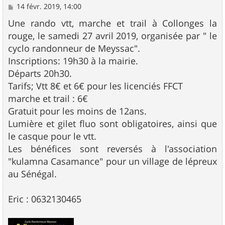
M
14 févr. 2019, 14:00
e
s
Une rando vtt, marche et trail à Collonges la
s
rouge, le samedi 27 avril 2019, organisée par " le
a
g
cyclo randonneur de Meyssac".
e
Inscriptions: 19h30 à la mairie.
Départs 20h30.
Tarifs; Vtt 8€ et 6€ pour les licenciés FFCT
marche et trail : 6€
Gratuit pour les moins de 12ans.
Lumière et gilet fluo sont obligatoires, ainsi que
le casque pour le vtt.
Les bénéfices sont reversés à l'association
"kulamna Casamance" pour un village de lépreux
au Sénégal.
Eric : 0632130465