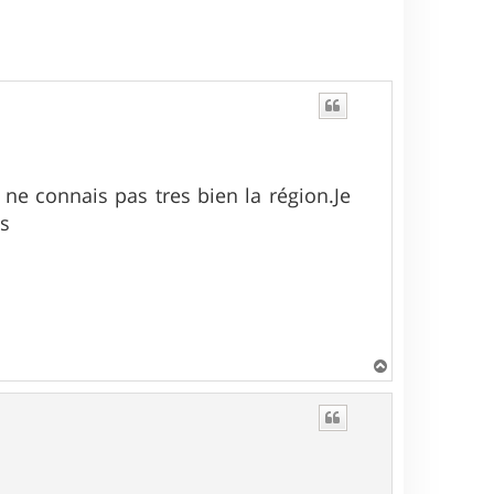
 ne connais pas tres bien la région.Je
us
H
a
u
t