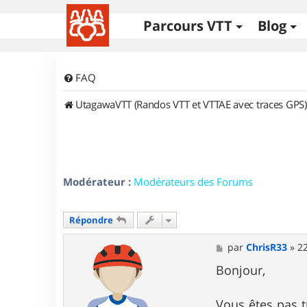
Parcours VTT
Blog
FAQ
UtagawaVTT (Randos VTT et VTTAE avec traces GPS)
Modérateur :
Modérateurs des Forums
Répondre
M
par
ChrisR33
»
22
e
s
Bonjour,
s
a
g
Vous êtes pas t