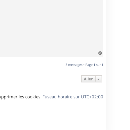
H
a
u
3 messages • Page
1
sur
1
t
Aller
upprimer les cookies
Fuseau horaire sur
UTC+02:00