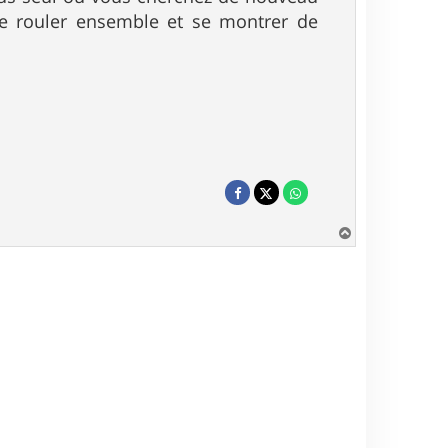
 de rouler ensemble et se montrer de
H
a
u
t