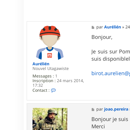
M
par
Aurélién
»
24
e
s
Bonjour,
s
a
g
Je suis sur Pom
e
suis disponible
Aurélién
Nouvel Utagawiste
birot.aurelien
Messages :
1
Inscription :
24 mars 2014,
17:32
C
Contact :
o
n
t
a
M
par
joao.pereira
c
e
t
s
Bonjour je suis
e
s
Merci
r
a