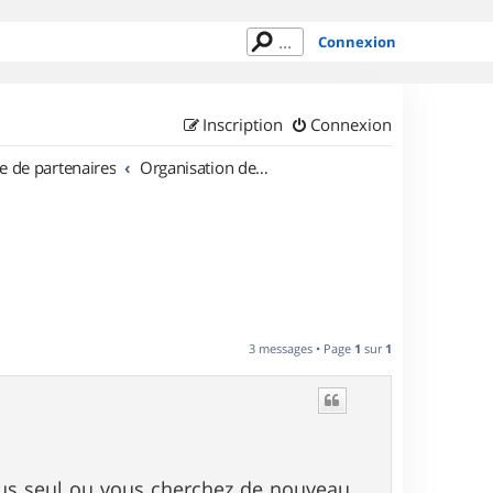
Connexion
Inscription
Connexion
e de partenaires
Organisation de sorties en région Aquitaine
3 messages • Page
1
sur
1
tous seul ou vous cherchez de nouveau