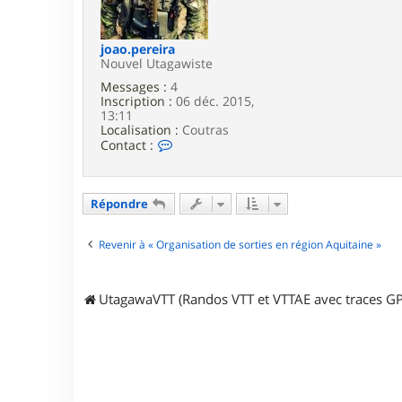
A
g
u
e
r
é
joao.pereira
l
Nouvel Utagawiste
i
Messages :
4
é
Inscription :
06 déc. 2015,
n
13:11
Localisation :
Coutras
C
Contact :
o
n
t
a
Répondre
c
t
e
Revenir à « Organisation de sorties en région Aquitaine »
r
j
o
UtagawaVTT (Randos VTT et VTTAE avec traces GP
a
o
.
p
e
r
e
i