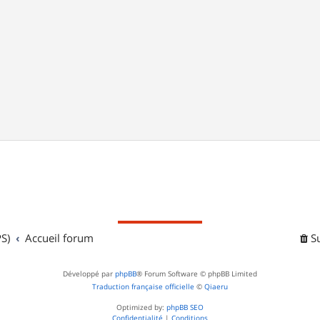
S)
Accueil forum
S
Développé par
phpBB
® Forum Software © phpBB Limited
Traduction française officielle
©
Qiaeru
Optimized by:
phpBB SEO
Confidentialité
|
Conditions