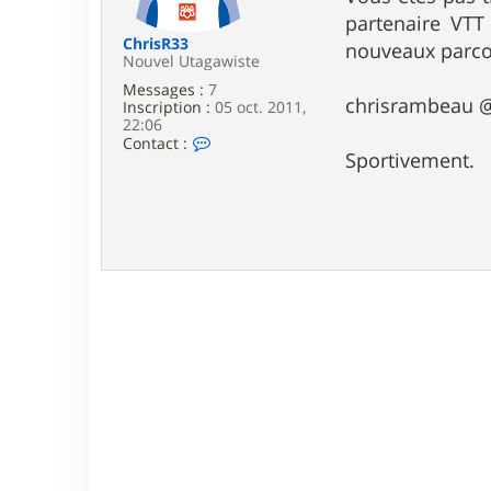
e
partenaire VTT
ChrisR33
nouveaux parco
Nouvel Utagawiste
Messages :
7
chrisrambeau @
Inscription :
05 oct. 2011,
22:06
C
Contact :
Sportivement.
o
n
t
a
c
t
e
r
C
h
r
i
s
R
3
3