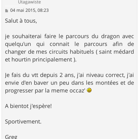
Utagawiste
M
04 mai 2015, 08:23
e
s
Salut à tous,
s
a
g
je souhaiterai faire le parcours du dragon avec
e
quelqu'un qui connait le parcours afin de
changer de mes circuits habituels ( saint médard
et hourtin principalement ).
Je fais du vtt depuis 2 ans, j'ai niveau correct, j'ai
envie d'en baver un peu dans les montées et de
progresser par la meme occaz'
A bientot j'espère!
Sportivement.
Greg