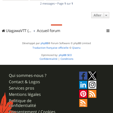
2 messages • Page
1
sur
1
Aller
UtagawaVTT (Randos VTT et VTTAE avec traces GPS)
Accueil forum
Développé par
phpBB
® Forum Software © phpBB Limited
Traduction française officielle
©
Qiaeru
Optimized by:
phpBB SEO
Confidentialité
|
Conditions
Qui sommes-nous ?
Contact & Logos
Services pros
Mentions légales
Politique de
confidentialité
Consentement / Cookies