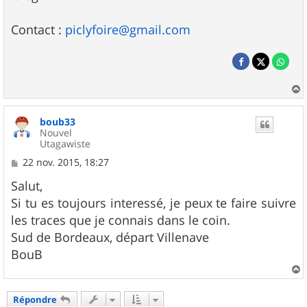
Contact :
piclyfoire@gmail.com
a
u
boub33
t
Nouvel
Utagawiste
M
22 nov. 2015, 18:27
e
s
Salut,
s
Si tu es toujours interessé, je peux te faire suivre
a
g
les traces que je connais dans le coin.
e
Sud de Bordeaux, départ Villenave
BouB
a
u
Répondre
t