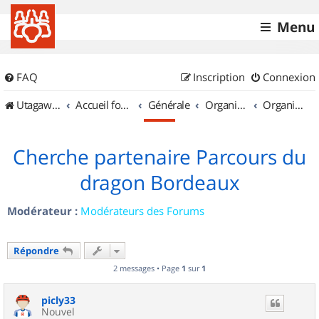
Menu
FAQ
Inscription
Connexion
UtagawaVTT (Randos VTT et VTTAE avec traces GPS)
Accueil forum
Générale
Organisation de sorties & Recherche de partenaires
Organisation de sorties en région Aquitaine
Cherche partenaire Parcours du
dragon Bordeaux
Modérateur :
Modérateurs des Forums
Répondre
2 messages • Page
1
sur
1
picly33
Nouvel