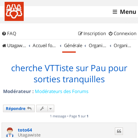
Menu
FAQ
Inscription
Connexion
UtagawaVTT (Randos VTT et VTTAE avec traces GPS)
Accueil forum
Générale
Organisation de sorties & Recherche de partenaires
Organisation de sorties en région Aquitaine
cherche VTTiste sur Pau pour
sorties tranquilles
Modérateur :
Modérateurs des Forums
Répondre
1 message • Page
1
sur
1
toto64
Utagawiste