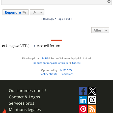
a
u
Répondre
t
1 message • Page
1
sur
1
Aller
UtagawaVTT (Randos VTT et VTTAE avec traces GPS)
Accueil forum
Développé par
phpBB
® Forum Software © phpBB Limited
Traduction française officielle
©
Qiaeru
Optimized by:
phpBB SEO
Confidentialité
|
Conditions
Qui sommes-nous ?
Contact & Logos
Services pros
Mentions légales