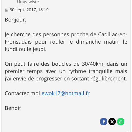
Utagawiste
M
30 sept. 2017, 18:19
e
s
Bonjour,
s
a
g
Je cherche des personnes proche de Cadillac-en-
e
Fronsadais pour rouler le dimanche matin, le
lundi ou le jeudi.
On peut faire des boucles de 30/40km, dans un
premier temps avec un rythme tranquille mais
j'ai envie de progresser en sortant régulièrement.
Contactez moi
ewok17@hotmail.fr
Benoit