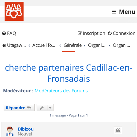
Menu
FAQ
Inscription
Connexion
UtagawaVTT (Randos VTT et VTTAE avec traces GPS)
Accueil forum
Générale
Organisation de sorties & Recherche de partenaires
Organisation de sorties en région Aquitaine
cherche partenaires Cadillac-en-
Fronsadais
Modérateur :
Modérateurs des Forums
Répondre
1 message • Page
1
sur
1
Dibizou
Nouvel