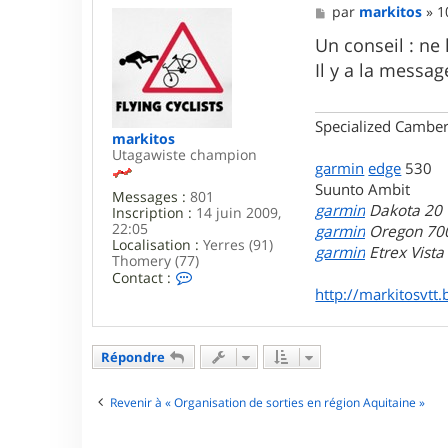
M
par
markitos
»
1
e
s
Un conseil : ne
s
Il y a la messa
a
g
e
Specialized Camber
markitos
Utagawiste champion
garmin
edge
530
Suunto Ambit
Messages :
801
garmin
Dakota 20
Inscription :
14 juin 2009,
22:05
garmin
Oregon 70
Localisation :
Yerres (91)
garmin
Etrex Vist
Thomery (77)
C
Contact :
o
http://markitosvtt.
n
t
a
c
Répondre
t
e
r
Revenir à « Organisation de sorties en région Aquitaine »
m
a