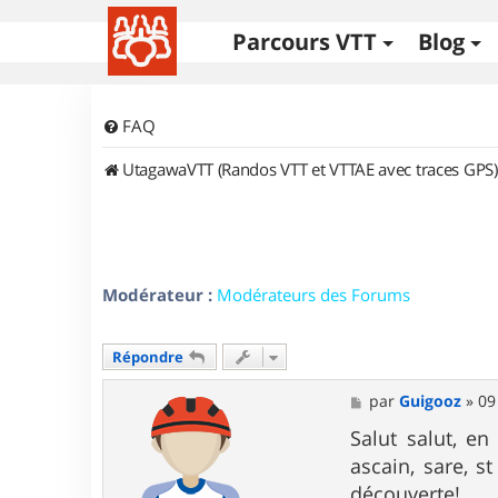
Parcours VTT
Blog
FAQ
UtagawaVTT (Randos VTT et VTTAE avec traces GPS)
Modérateur :
Modérateurs des Forums
Répondre
M
par
Guigooz
»
09
e
s
Salut salut, e
s
ascain, sare, s
a
g
découverte!