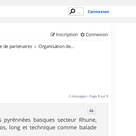
Connexion
Inscription
Connexion
e de partenaires
Organisation de sorties en région Aquitaine
2 messages • Page
1
sur
1
les pyrénnées basques secteur Rhune,
andos, long et technique comme balade