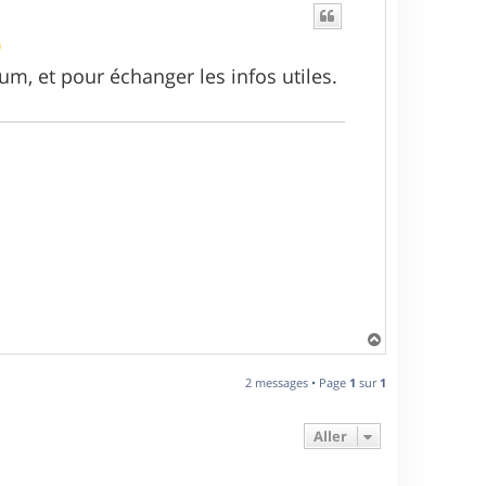
, et pour échanger les infos utiles.
H
a
u
2 messages • Page
1
sur
1
t
Aller