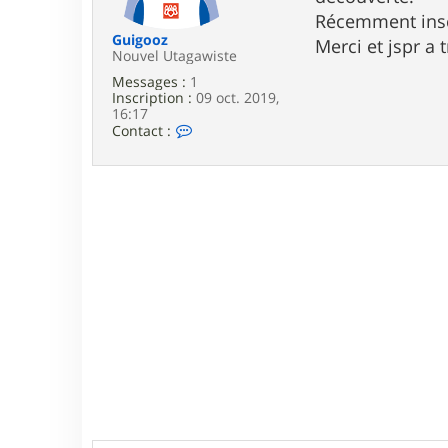
e
Récemment inscr
Guigooz
Merci et jspr a t
Nouvel Utagawiste
Messages :
1
Inscription :
09 oct. 2019,
16:17
C
Contact :
o
n
t
a
c
t
e
r
G
u
i
g
o
o
z