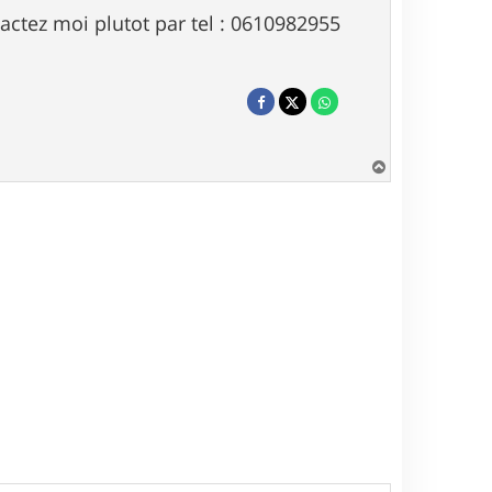
actez moi plutot par tel : 0610982955
H
a
u
t