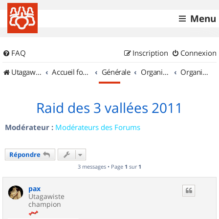
Menu
FAQ
Inscription
Connexion
UtagawaVTT (Randos VTT et VTTAE avec traces GPS)
Accueil forum
Générale
Organisation de sorties & Recherche de partenaires
Organisation de sorties en région Aquitaine
Raid des 3 vallées 2011
Modérateur :
Modérateurs des Forums
Répondre
3 messages • Page
1
sur
1
pax
Utagawiste
champion