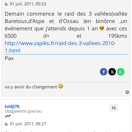
M
01 juil. 2011, 00:23
e
s
Demain commence le raid des 3 vallées(vallée
s
Baretous,d'Aspe et d'Ossau )en binôme ,un
a
g
événement que j’attends depuis 1 an
avec ces
e
6500 d+ et 195kms
http://www.zapiks.fr/raid-des-3-vallees-2010-
1.html
Pax
va y avoir du changement
a
u
luidji76
t
Utagawiste gourou
M
01 juil. 2011, 09:27
e