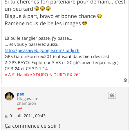
s
Si tu cherches ton partenaire pour demain... c'est
s
un peu tard
a
g
Blague à part, bravo et bonne chance
e
Ramène nous de belles images
Là où le sanglier passe, j'y passe...
... et vous y passerez aussi...
http://picasaweb.google.com/luidji76
GPS GaminForetrex201 (suffisant dans bien des cas)
2 GPS BAYO: Exploreur 3 V3 et XC (découverte/jardinage)
CE 3.
24
et CE 3D 1.14
V.A.E. Haibike XDURO N'DURO RX 26"
a
u
pax
t
Utagawiste
champion
M
01 juil. 2011, 09:43
e
s
Ça commence ce soir !
s