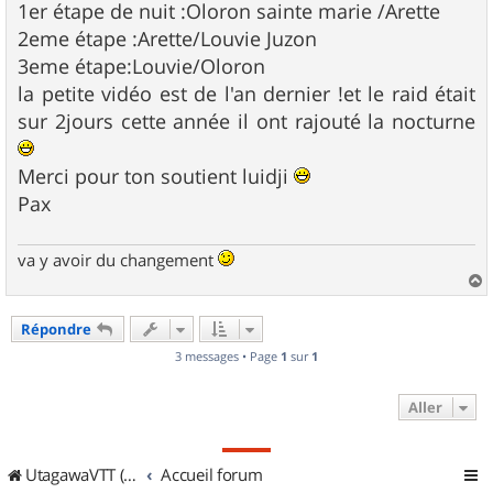
1er étape de nuit :Oloron sainte marie /Arette
a
g
2eme étape :Arette/Louvie Juzon
e
3eme étape:Louvie/Oloron
la petite vidéo est de l'an dernier !et le raid était
sur 2jours cette année il ont rajouté la nocturne
Merci pour ton soutient luidji
Pax
va y avoir du changement
a
u
Répondre
t
3 messages • Page
1
sur
1
Aller
UtagawaVTT (Randos VTT et VTTAE avec traces GPS)
Accueil forum