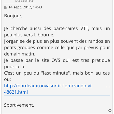
Utagawiste
M
14 sept. 2012, 14:43
e
s
Bonjour,
s
a
g
Je cherche aussi des partenaires VTT, mais un
e
peu plus vers Libourne.
J'organise de plus en plus souvent des randos en
petits groupes comme celle que j'ai prévus pour
demain matin.
Je passe par le site OVS qui est tres pratique
pour cela.
C'est un peu du "last minute", mais bon au cas
ou:
http://bordeaux.onvasortir.com/rando-vt ...
48621.html
Sportivement.