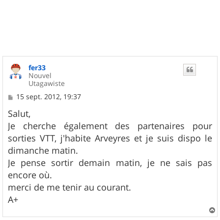
a
u
t
fer33
Nouvel
Utagawiste
M
15 sept. 2012, 19:37
e
s
Salut,
s
Je cherche également des partenaires pour
a
g
sorties VTT, j'habite Arveyres et je suis dispo le
e
dimanche matin.
Je pense sortir demain matin, je ne sais pas
encore où.
merci de me tenir au courant.
A+
a