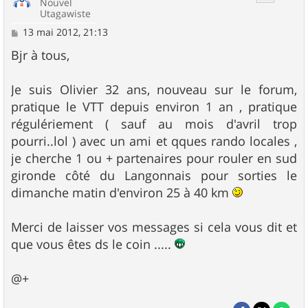
Nouvel
Utagawiste
M
13 mai 2012, 21:13
e
s
Bjr à tous,
s
a
g
Je suis Olivier 32 ans, nouveau sur le forum,
e
pratique le VTT depuis environ 1 an , pratique
régulériement ( sauf au mois d'avril trop
pourri..lol ) avec un ami et qques rando locales ,
je cherche 1 ou + partenaires pour rouler en sud
gironde côté du Langonnais pour sorties le
dimanche matin d'environ 25 à 40 km
Merci de laisser vos messages si cela vous dit et
que vous êtes ds le coin .....
@+