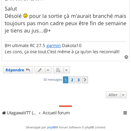
e
s
Salut
s
Désolé
pour la sortie çà m'aurait branché mais
a
g
toujours pas mon cadre peux être fin de semaine
e
je tiens au jus...@+
BH ultimate RC 27.5
garmin
Dakota10
Les cons, ça ose tout.C'est même à ça qu'on les reconnaît!
a
u
Répondre
t
30 messages
1
2
3
Suivant
Aller
UtagawaVTT (Randos VTT et VTTAE avec traces GPS)
Accueil forum
Développé par
phpBB
® Forum Software © phpBB Limited