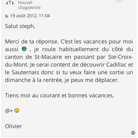
Nouvel
Utagawiste
M
19 août 2012, 11:04
e
s
Salut steph,
s
a
g
Merci de ta réponse. C'est les vacances pour moi
e
aussi
, je roule habituellement du côté du
canton de St-Macaire en passant par Ste-Croix-
du-Mont. Je serai content de découvrir Cadillac et
le Sauternais donc si tu veux faire une sortie un
dimanche à la rentrée, je peux me déplacer.
Tiens moi au courant et bonnes vacances,
@+
Olivier
a