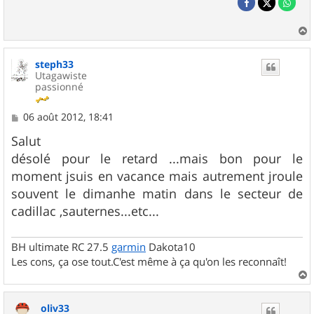
a
u
steph33
t
Utagawiste
passionné
M
06 août 2012, 18:41
e
s
Salut
s
désolé pour le retard ...mais bon pour le
a
g
moment jsuis en vacance mais autrement jroule
e
souvent le dimanhe matin dans le secteur de
cadillac ,sauternes...etc...
BH ultimate RC 27.5
garmin
Dakota10
Les cons, ça ose tout.C'est même à ça qu'on les reconnaît!
a
u
oliv33
t