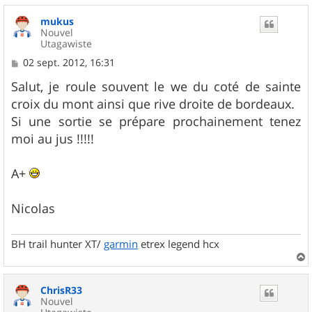
u
mukus
t
Nouvel
Utagawiste
M
02 sept. 2012, 16:31
e
s
Salut, je roule souvent le we du coté de sainte
s
croix du mont ainsi que rive droite de bordeaux.
a
g
Si une sortie se prépare prochainement tenez
e
moi au jus !!!!!
A+
Nicolas
BH trail hunter XT/
garmin
etrex legend hcx
a
u
ChrisR33
t
Nouvel