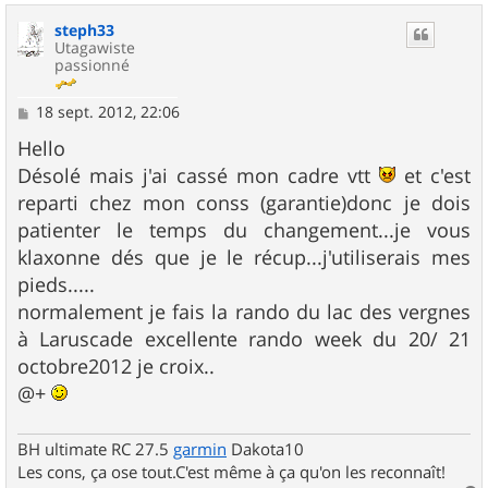
u
steph33
t
Utagawiste
passionné
M
18 sept. 2012, 22:06
e
s
Hello
s
Désolé mais j'ai cassé mon cadre vtt
et c'est
a
g
reparti chez mon conss (garantie)donc je dois
e
patienter le temps du changement...je vous
klaxonne dés que je le récup...j'utiliserais mes
pieds.....
normalement je fais la rando du lac des vergnes
à Laruscade excellente rando week du 20/ 21
octobre2012 je croix..
@+
BH ultimate RC 27.5
garmin
Dakota10
Les cons, ça ose tout.C'est même à ça qu'on les reconnaît!