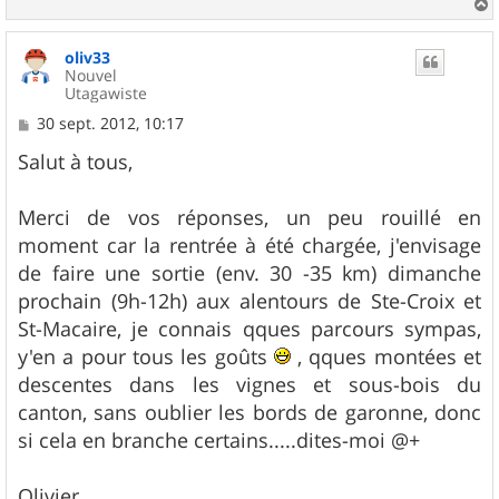
a
u
oliv33
t
Nouvel
Utagawiste
M
30 sept. 2012, 10:17
e
s
Salut à tous,
s
a
g
Merci de vos réponses, un peu rouillé en
e
moment car la rentrée à été chargée, j'envisage
de faire une sortie (env. 30 -35 km) dimanche
prochain (9h-12h) aux alentours de Ste-Croix et
St-Macaire, je connais qques parcours sympas,
y'en a pour tous les goûts
, qques montées et
descentes dans les vignes et sous-bois du
canton, sans oublier les bords de garonne, donc
si cela en branche certains.....dites-moi @+
Olivier