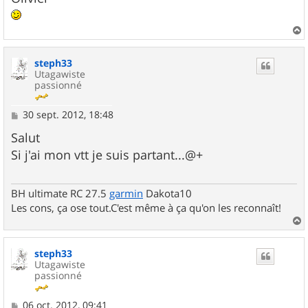
a
u
steph33
t
Utagawiste
passionné
M
30 sept. 2012, 18:48
e
s
Salut
s
Si j'ai mon vtt je suis partant...@+
a
g
e
BH ultimate RC 27.5
garmin
Dakota10
Les cons, ça ose tout.C'est même à ça qu'on les reconnaît!
a
u
steph33
t
Utagawiste
passionné
M
06 oct. 2012, 09:41