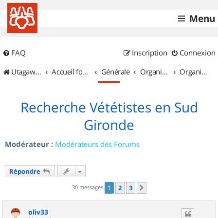
Menu
FAQ
Inscription
Connexion
UtagawaVTT (Randos VTT et VTTAE avec traces GPS)
Accueil forum
Générale
Organisation de sorties & Recherche de partenaires
Organisation de sorties en région Aquitaine
Recherche Vététistes en Sud
Gironde
Modérateur :
Modérateurs des Forums
Répondre
30 messages
1
2
3
Suivant
oliv33