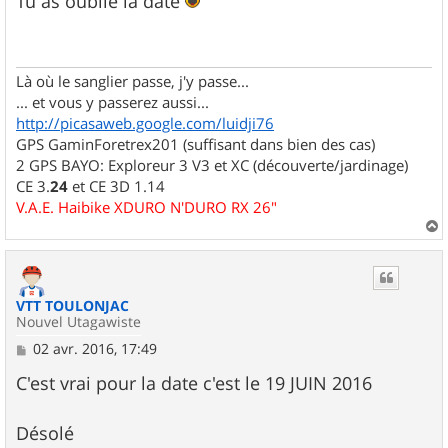
Tu as oublié la date
s
a
g
e
Là où le sanglier passe, j'y passe...
... et vous y passerez aussi...
http://picasaweb.google.com/luidji76
GPS GaminForetrex201 (suffisant dans bien des cas)
2 GPS BAYO: Exploreur 3 V3 et XC (découverte/jardinage)
CE 3.
24
et CE 3D 1.14
V.A.E. Haibike XDURO N'DURO RX 26"
a
u
t
VTT TOULONJAC
Nouvel Utagawiste
M
02 avr. 2016, 17:49
e
s
C'est vrai pour la date c'est le 19 JUIN 2016
s
a
g
Désolé
e