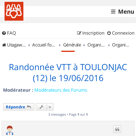
Menu
FAQ
Inscription
Connexion
UtagawaVTT (Randos VTT et VTTAE avec traces GPS)
Accueil forum
Générale
Organisation de sorties & Recherche de partenaires
Organisation de sorties en région Midi Pyrénées
Randonnée VTT à TOULONJAC
(12) le 19/06/2016
Modérateur :
Modérateurs des Forums
Répondre
3 messages • Page
1
sur
1