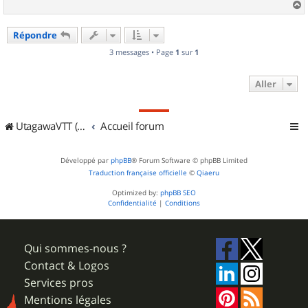
a
u
Répondre
t
3 messages • Page
1
sur
1
Aller
UtagawaVTT (Randos VTT et VTTAE avec traces GPS)
Accueil forum
Développé par
phpBB
® Forum Software © phpBB Limited
Traduction française officielle
©
Qiaeru
Optimized by:
phpBB SEO
Confidentialité
|
Conditions
Qui sommes-nous ?
Contact & Logos
Services pros
Mentions légales