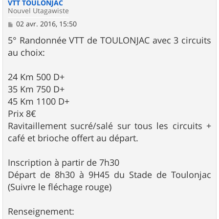
VTT TOULONJAC
Nouvel Utagawiste
M
02 avr. 2016, 15:50
e
s
5° Randonnée VTT de TOULONJAC avec 3 circuits
s
au choix:
a
g
e
24 Km 500 D+
35 Km 750 D+
45 Km 1100 D+
Prix 8€
Ravitaillement sucré/salé sur tous les circuits +
café et brioche offert au départ.
Inscription à partir de 7h30
Départ de 8h30 à 9H45 du Stade de Toulonjac
(Suivre le fléchage rouge)
Renseignement: