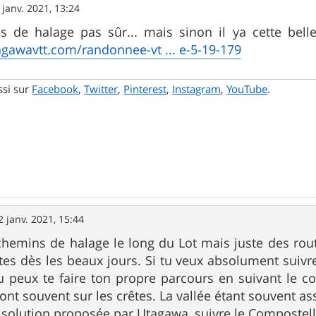
 janv. 2021, 13:24
s de halage pas sûr... mais sinon il ya cette bel
gawavtt.com/randonnee-vt ... e-5-19-179
ssi sur
Facebook
,
Twitter
,
Pinterest
,
Instagram
,
YouTube
.
2 janv. 2021, 15:44
 chemins de halage le long du Lot mais juste des rou
tes dès les beaux jours. Si tu veux absolument suivre 
u peux te faire ton propre parcours en suivant le co
ont souvent sur les crêtes. La vallée étant souvent as
a solution proposée par Utagawa, suivre le Compostelle