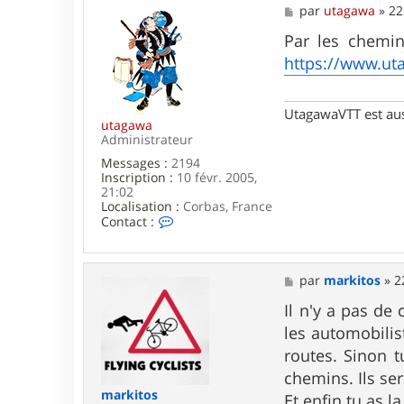
M
par
utagawa
»
22
e
s
Par les chemin
s
https://www.uta
a
g
e
UtagawaVTT est au
utagawa
Administrateur
Messages :
2194
Inscription :
10 févr. 2005,
21:02
Localisation :
Corbas, France
C
Contact :
o
n
t
a
M
par
markitos
»
2
c
e
t
s
Il n'y a pas de
e
s
les automobilis
r
a
u
g
routes. Sinon t
t
e
chemins. Ils ser
a
g
markitos
Et enfin tu as l