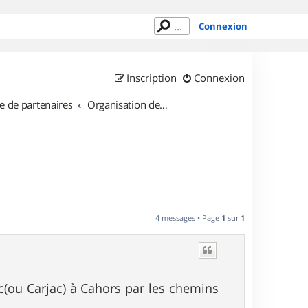
Connexion
Inscription
Connexion
e de partenaires
Organisation de sorties en région Midi Pyrénées
4 messages • Page
1
sur
1
ac(ou Carjac) à Cahors par les chemins