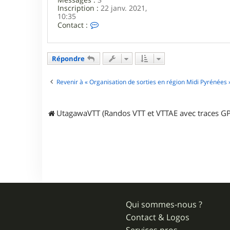
Inscription :
22 janv. 2021,
10:35
C
Contact :
o
n
t
a
Répondre
c
t
e
Revenir à « Organisation de sorties en région Midi Pyrénées 
r
c
l
UtagawaVTT (Randos VTT et VTTAE avec traces GP
a
u
d
e
2
4
Qui sommes-nous ?
Contact & Logos