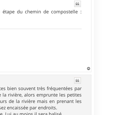
le étape du chemin de compostelle :
H
a
u
t
tes bien souvent très fréquentées par
la rivière, alors emprunte les petites
urs de la rivière mais en prenant les
sez encaissée par endroits.
. Lui au moins il sera balisé.