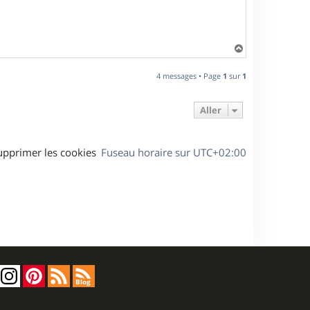
H
a
u
4 messages • Page
1
sur
1
t
Aller
upprimer les cookies
Fuseau horaire sur
UTC+02:00