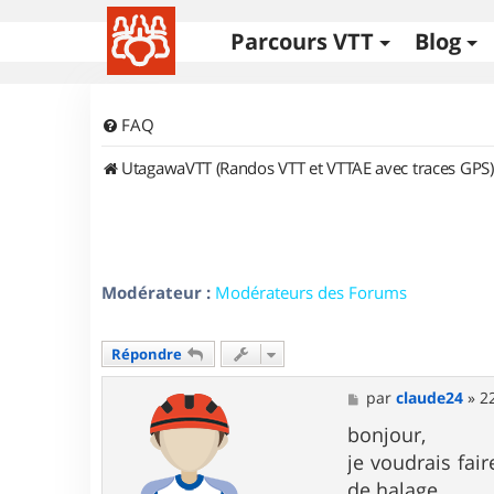
Parcours VTT
Blog
FAQ
UtagawaVTT (Randos VTT et VTTAE avec traces GPS)
Modérateur :
Modérateurs des Forums
Répondre
M
par
claude24
»
2
e
s
bonjour,
s
je voudrais fai
a
g
de halage