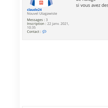
e
si vous avez de
claude24
Nouvel Utagawiste
Messages :
3
Inscription :
22 janv. 2021,
10:35
C
Contact :
o
n
t
a
c
t
e
r
c
l
a
u
d
e
2
4