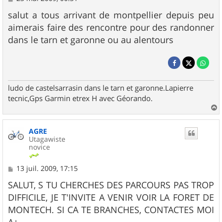
e
s
salut a tous arrivant de montpellier depuis peu
s
aimerais faire des rencontre pour des randonner
a
g
dans le tarn et garonne ou au alentours
e
ludo de castelsarrasin dans le tarn et garonne.Lapierre
tecnic,Gps Garmin etrex H avec Géorando.
a
u
AGRE
t
Utagawiste
novice
M
13 juil. 2009, 17:15
e
s
SALUT, S TU CHERCHES DES PARCOURS PAS TROP
s
DIFFICILE, JE T'INVITE A VENIR VOIR LA FORET DE
a
g
MONTECH. SI CA TE BRANCHES, CONTACTES MOI
e
A+