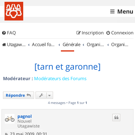
Menu
FAQ
Inscription
Connexion
UtagawaVTT (Randos VTT et VTTAE avec traces GPS)
Accueil forum
Générale
Organisation de sorties & Recherche de partenaires
Organisation de sorties en région Midi Pyrénées
[tarn et garonne]
Modérateur :
Modérateurs des Forums
Répondre
4 messages • Page
1
sur
1
pagnol
Nouvel
Utagawiste
M
23 mai 2009, 00:31