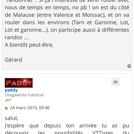
nous de temps en temps, no pb ! on est du côté
de Malause (entre Valence et Moissac), et on va
rouler dans les environs (Tarn et Garonne, Lot,
Lot et garonne...), on participe aussi à différentes
randos ...
A bientôt peut-être,
Gérard
a
u
t
paddy
Utagawiste habitué
M
24 mars 2010, 09:46
e
s
salut,
s
J'espère que depuis ton arrivée tu as pu
a
g
découvrir les possibilités VTTistes du