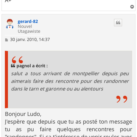
a
u
gerard-82
t
Nouvel
Utagawiste
M
30 janv. 2010, 14:37
e
s
s
a
g
pagnol a écrit :
e
salut a tous arrivant de montpellier depuis peu
aimerais faire des rencontre pour des randonner
dans le tarn et garonne ou au alentours
Bonjour Ludo,
J'espère que depuis que tu as posté ton message
tu as pu faire quelques rencontres pour
"randonner". Si ça t'intéresse de venir rouler avec