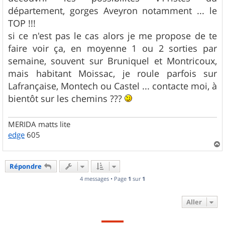
e
département, gorges Aveyron notamment ... le
TOP !!!
si ce n'est pas le cas alors je me propose de te
faire voir ça, en moyenne 1 ou 2 sorties par
semaine, souvent sur Bruniquel et Montricoux,
mais habitant Moissac, je roule parfois sur
Lafrançaise, Montech ou Castel ... contacte moi, à
bientôt sur les chemins ???
MERIDA matts lite
edge
605
a
u
Répondre
t
4 messages • Page
1
sur
1
Aller