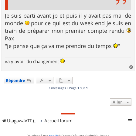
Je suis parti avant jp et puis il y avait pas mal de
monde
pour ce qui est du week end je suis en
train de préparer mon premier compte rendu
Pax
"je pense que ça va me prendre du temps
"
va y avoir du changement
a
u
Répondre
t
7 messages • Page
1
sur
1
Aller
UtagawaVTT (Randos VTT et VTTAE avec traces GPS)
Accueil forum
Développé par
phpBB
® Forum Software © phpBB Limited