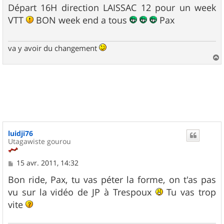
s
Départ 16H direction LAISSAC 12 pour un week
s
VTT
BON week end a tous
Pax
a
g
e
va y avoir du changement
a
u
t
luidji76
Utagawiste gourou
M
15 avr. 2011, 14:32
e
s
Bon ride, Pax, tu vas péter la forme, on t'as pas
s
vu sur la vidéo de JP à Trespoux
Tu vas trop
a
g
vite
e