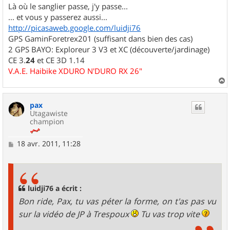
Là où le sanglier passe, j'y passe...
... et vous y passerez aussi...
http://picasaweb.google.com/luidji76
GPS GaminForetrex201 (suffisant dans bien des cas)
2 GPS BAYO: Exploreur 3 V3 et XC (découverte/jardinage)
CE 3.
24
et CE 3D 1.14
V.A.E. Haibike XDURO N'DURO RX 26"
a
u
pax
t
Utagawiste
champion
M
18 avr. 2011, 11:28
e
s
s
a
g
luidji76 a écrit :
e
Bon ride, Pax, tu vas péter la forme, on t'as pas vu
sur la vidéo de JP à Trespoux
Tu vas trop vite