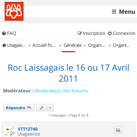
Menu
FAQ
Inscription
Connexion
UtagawaVTT (Randos VTT et VTTAE avec traces GPS)
Accueil forum
Générale
Organisation de sorties & Recherche de partenaires
Organisation de sorties en région Midi Pyrénées
Roc Laissagais le 16 ou 17 Avril
2011
Modérateur :
Modérateurs des Forums
Répondre
7 messages • Page
1
sur
1
VTT12740
Utagawiste