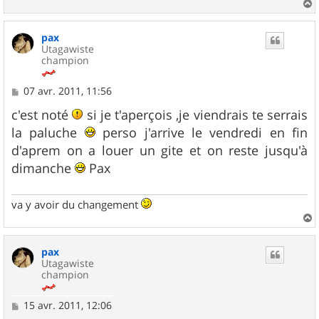
a
u
pax
t
Utagawiste
champion
M
07 avr. 2011, 11:56
e
s
c'est noté
si je t'aperçois ,je viendrais te serrais
s
la paluche
perso j'arrive le vendredi en fin
a
g
d'aprem on a louer un gite et on reste jusqu'à
e
dimanche
Pax
va y avoir du changement
a
u
pax
t
Utagawiste
champion
M
15 avr. 2011, 12:06
e