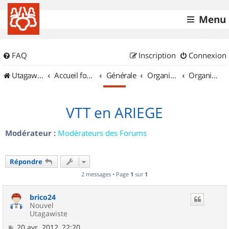
Menu
FAQ
Inscription
Connexion
UtagawaVTT (Randos VTT et VTTAE avec traces GPS)
Accueil forum
Générale
Organisation de sorties & Recherche de partenaires
Organisation de sorties en région Midi Pyrénées
VTT en ARIEGE
Modérateur :
Modérateurs des Forums
Répondre
2 messages • Page
1
sur
1
brico24
Nouvel
Utagawiste
M
20 avr. 2012, 22:20