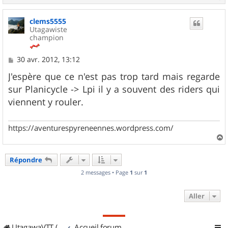
a
u
clems5555
t
Utagawiste
champion
M
30 avr. 2012, 13:12
e
s
J'espère que ce n'est pas trop tard mais regarde
s
sur Planicycle -> Lpi il y a souvent des riders qui
a
g
viennent y rouler.
e
https://aventurespyreneennes.wordpress.com/
a
u
Répondre
t
2 messages • Page
1
sur
1
Aller
UtagawaVTT (Randos VTT et VTTAE avec traces GPS)
Accueil forum