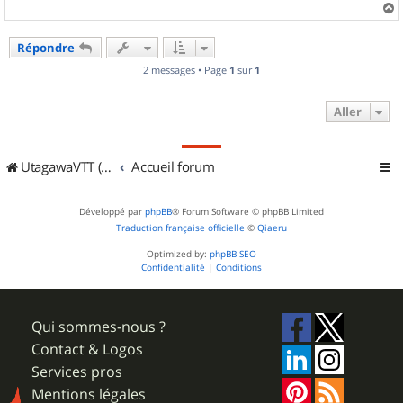
a
u
Répondre
t
2 messages • Page
1
sur
1
Aller
UtagawaVTT (Randos VTT et VTTAE avec traces GPS)
Accueil forum
Développé par
phpBB
® Forum Software © phpBB Limited
Traduction française officielle
©
Qiaeru
Optimized by:
phpBB SEO
Confidentialité
|
Conditions
Qui sommes-nous ?
Contact & Logos
Services pros
Mentions légales