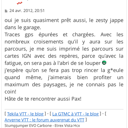
M
24 avr. 2012, 20:51
e
s
oui je suis quasiment prêt aussi, le zesty jappe
s
dans le garage.
a
g
Traces gps épurées et chargées. Avec les
e
nombreux croisements qu'il y aura sur les
parcours, je me suis imprimé les parcours sur
cartes IGN avec des repères, parce qu'avec la
fatigue, on sera pas à l'abri de se louper
j'espère qu'on se fera pas trop rincer la g*eule
quand même, j'aimerais bien profiter un
maximum des paysages, je ne connais pas le
coin!
Hâte de te rencontrer aussi Pax!
[
] - [
] - [
Tekila VTT - le blog
La GTMC à VTT - le blog
]
Arverne VTT : le forum auvergnat du VTT
Stumpjumper EVO Carbone - Etrex Vista Hcx