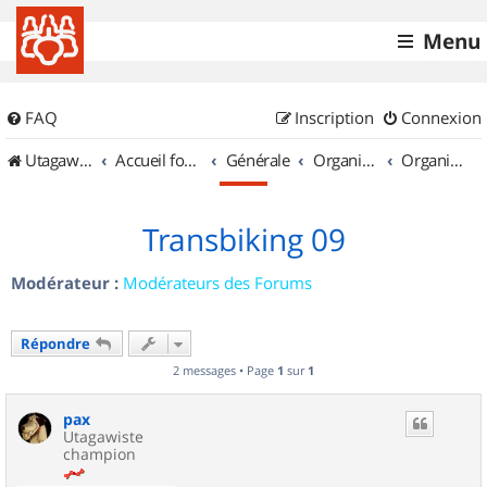
Menu
FAQ
Inscription
Connexion
UtagawaVTT (Randos VTT et VTTAE avec traces GPS)
Accueil forum
Générale
Organisation de sorties & Recherche de partenaires
Organisation de sorties en région Midi Pyrénées
Transbiking 09
Modérateur :
Modérateurs des Forums
Répondre
2 messages • Page
1
sur
1
pax
Utagawiste
champion