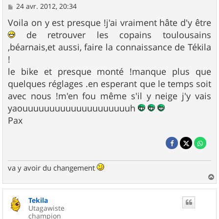
M
24 avr. 2012, 20:34
e
s
Voila on y est presque !j'ai vraiment hâte d'y être
s
de retrouver les copains toulousains
a
g
,béarnais,et aussi, faire la connaissance de Tékila
e
!
le bike et presque monté !manque plus que
quelques réglages .en esperant que le temps soit
avec nous !m'en fou même s'il y neige j'y vais
yaouuuuuuuuuuuuuuuuuuuuh
Pax
va y avoir du changement
a
u
Tekila
t
Utagawiste
champion