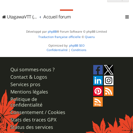
UtagawaVTT (Randos VTT et VTTAE avec traces GPS)
Accueil forum
Développé par
phpBB
® Forum Software © phpBB Limited
Traduction française officielle
©
Qiaeru
Optimized by:
phpBB SEO
Confidentialité
|
Conditions
Qui sommes-nous ?
Contact & Logos
Services pros
Mentions légales
Politique de
confidentialité
Consentement / Cookies
Stats des traces GPX
Status des services