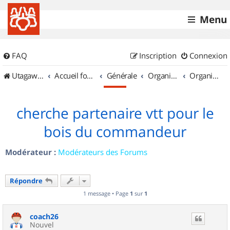
Menu
FAQ
Inscription
Connexion
UtagawaVTT (Randos VTT et VTTAE avec traces GPS)
Accueil forum
Générale
Organisation de sorties & Recherche de partenaires
Organisation de sorties en région Midi Pyrénées
cherche partenaire vtt pour le
bois du commandeur
Modérateur :
Modérateurs des Forums
Répondre
1 message • Page
1
sur
1
coach26
Nouvel