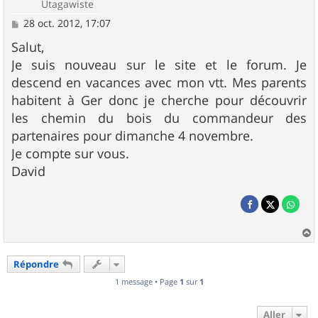
Utagawiste
M
28 oct. 2012, 17:07
e
s
Salut,
s
Je suis nouveau sur le site et le forum. Je
a
g
descend en vacances avec mon vtt. Mes parents
e
habitent à Ger donc je cherche pour découvrir
les chemin du bois du commandeur des
partenaires pour dimanche 4 novembre.
Je compte sur vous.
David
a
u
Répondre
t
1 message • Page
1
sur
1
Aller