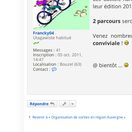
e
leur édition 20
2 parcours
sero
Francky04
Venez nombreu
Utagawiste habitué
conviviale
!
Messages :
41
Inscription :
05 oct. 2011,
14:47
Localisation :
Bouzel (63)
@ bientôt ...
C
Contact :
o
n
t
a
c
t
e
Répondre
r
F
r
Revenir à « Organisation de sorties en région Auvergne »
a
n
c