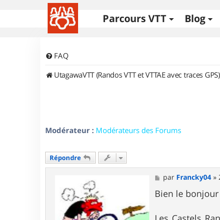
Parcours VTT
Blog
FAQ
UtagawaVTT (Randos VTT et VTTAE avec traces GPS)
Modérateur :
Modérateurs des Forums
Répondre
M
par
Francky04
»
e
s
Bien le bonjour 
s
a
g
Les Castels Ra