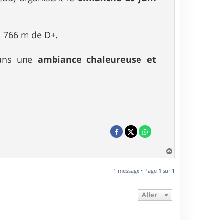
 766 m de D+.
dans une
ambiance chaleureuse et
H
a
u
1 message • Page
1
sur
1
t
Aller