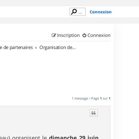
Connexion
Inscription
Connexion
e de partenaires
Organisation de sorties en région Auvergne
1 message • Page
1
sur
1
eau) organisent le
dimanche 29 juin