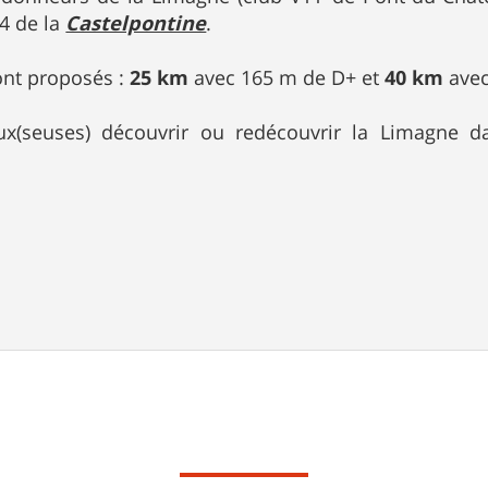
14 de la
Castelpontine
.
nt proposés :
25 km
avec 165 m de D+ et
40 km
avec
x(seuses) découvrir ou redécouvrir la Limagne 