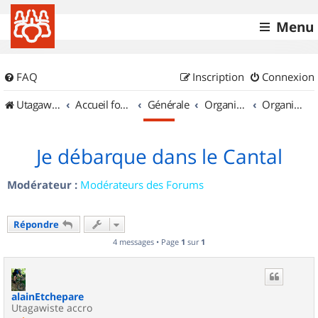
Menu
FAQ
Inscription
Connexion
UtagawaVTT (Randos VTT et VTTAE avec traces GPS)
Accueil forum
Générale
Organisation de sorties & Recherche de partenaires
Organisation de sorties en région Auvergne
Je débarque dans le Cantal
Modérateur :
Modérateurs des Forums
Répondre
4 messages • Page
1
sur
1
alainEtchepare
Utagawiste accro