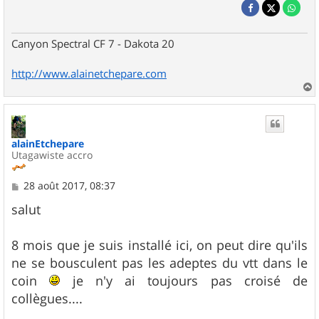
Canyon Spectral CF 7 - Dakota 20
http://www.alainetchepare.com
a
u
t
alainEtchepare
Utagawiste accro
M
28 août 2017, 08:37
e
s
salut
s
a
g
8 mois que je suis installé ici, on peut dire qu'ils
e
ne se bousculent pas les adeptes du vtt dans le
coin
je n'y ai toujours pas croisé de
collègues....