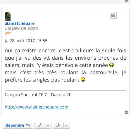
a
u
t
alainEtchepare
Utagawiste accro
M
28 août 2017, 15:55
e
s
oui ça existe encore, c'est d'ailleurs la seule fois
s
que j'ai vu des vtt dans les environs proches de
a
g
salers, mais j'y étais bénévole cette année
e
mais c'est très très roulant la pastourelle, je
préfère les singles pas roulant
Canyon Spectral CF 7 - Dakota 20
http://www.alainetchepare.com
a
u
Répondre
t