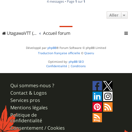
4 messages • Page
1
sur
1
Aller
UtagawaVTT (Randos VTT et VTTAE avec traces GPS)
Accueil forum
Développé par
phpBB
® Forum Software © phpBB Limited
Traduction française officielle
©
Qiaeru
Optimized by:
phpBB SEO
Confidentialité
|
Conditions
Qui sommes-nous ?
Contact & Logos
Services pros
Mentions légales
Politique de
confidentialité
Consentement / Cookies