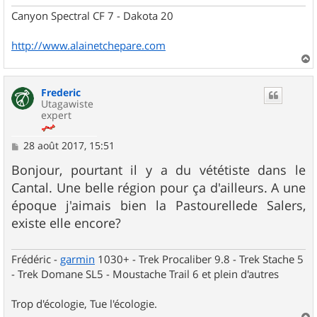
Canyon Spectral CF 7 - Dakota 20
http://www.alainetchepare.com
a
u
Frederic
t
Utagawiste
expert
M
28 août 2017, 15:51
e
s
Bonjour, pourtant il y a du vététiste dans le
s
Cantal. Une belle région pour ça d'ailleurs. A une
a
g
époque j'aimais bien la Pastourellede Salers,
e
existe elle encore?
Frédéric -
garmin
1030+ - Trek Procaliber 9.8 - Trek Stache 5
- Trek Domane SL5 - Moustache Trail 6 et plein d'autres
Trop d'écologie, Tue l'écologie.