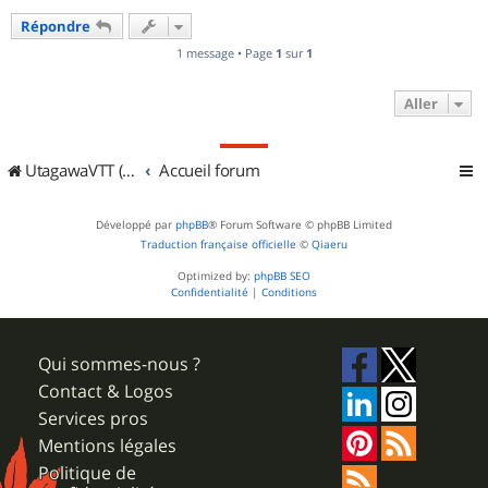
u
Répondre
t
1 message • Page
1
sur
1
Aller
UtagawaVTT (Randos VTT et VTTAE avec traces GPS)
Accueil forum
Développé par
phpBB
® Forum Software © phpBB Limited
Traduction française officielle
©
Qiaeru
Optimized by:
phpBB SEO
Confidentialité
|
Conditions
Qui sommes-nous ?
Contact & Logos
Services pros
Mentions légales
Politique de