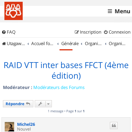
Menu
FAQ
Inscription
Connexion
UtagawaVTT (Randos VTT et VTTAE avec traces GPS)
Accueil forum
Générale
Organisation de sorties & Recherche de partenaires
Organisation de sorties en région Auvergne
RAID VTT inter bases FFCT (4ème
édition)
Modérateur :
Modérateurs des Forums
Répondre
1 message • Page
1
sur
1
Michel26
Nouvel