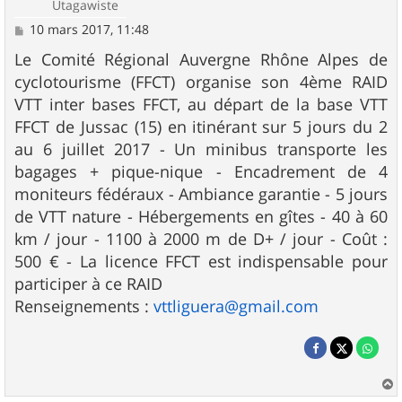
Utagawiste
M
10 mars 2017, 11:48
e
s
Le Comité Régional Auvergne Rhône Alpes de
s
cyclotourisme (FFCT) organise son 4ème RAID
a
g
VTT inter bases FFCT, au départ de la base VTT
e
FFCT de Jussac (15) en itinérant sur 5 jours du 2
au 6 juillet 2017 - Un minibus transporte les
bagages + pique-nique - Encadrement de 4
moniteurs fédéraux - Ambiance garantie - 5 jours
de VTT nature - Hébergements en gîtes - 40 à 60
km / jour - 1100 à 2000 m de D+ / jour - Coût :
500 € - La licence FFCT est indispensable pour
participer à ce RAID
Renseignements :
vttliguera@gmail.com
a