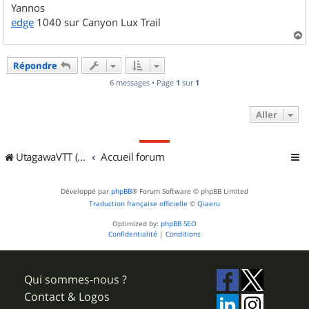
Yannos
edge
1040 sur Canyon Lux Trail
a
u
Répondre
t
6 messages • Page
1
sur
1
Aller
UtagawaVTT (Randos VTT et VTTAE avec traces GPS)
Accueil forum
Développé par
phpBB
® Forum Software © phpBB Limited
Traduction française officielle
©
Qiaeru
Optimized by:
phpBB SEO
Confidentialité
|
Conditions
Qui sommes-nous ?
Contact & Logos