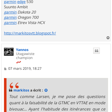
garmin
edge
530
Suunto Ambit
garmin
Dakota 20
garmin
Oregon 700
garmin
Etrex Vista HCX
http://markitosvtt.blogspot.fr/
a
u
Yannos
t
Utagawiste
champion
M
07 mars 2019, 18:27
e
s
s
a
g
markitos
a écrit :
e
Tout comme Larsen, je me pose des questions
quant à la faisabilité de la GTMC en VTTAE en mode
bivouac... Ayant l'habitude des itinérances que ce