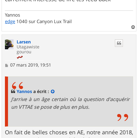
Yannos
edge
1040 sur Canyon Lux Trail
a
u
Larsen
t
Utagawiste
gourou
M
07 mars 2019, 19:51
e
s
s
a
g
Yannos
a écrit :
e
J'arrive à un âge certain où la question d'acquérir
un VTTAE se pose de plus en plus.
On fait de belles choses en AE, notre année 2018,