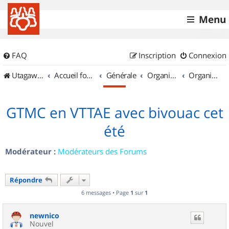
Menu
FAQ
Inscription
Connexion
UtagawaVTT (Randos VTT et VTTAE avec traces GPS)
Accueil forum
Générale
Organisation de sorties & Recherche de partenaires
Organisation de sorties en région Auvergne
GTMC en VTTAE avec bivouac cet
été
Modérateur :
Modérateurs des Forums
Répondre
6 messages • Page
1
sur
1
newnico
Nouvel