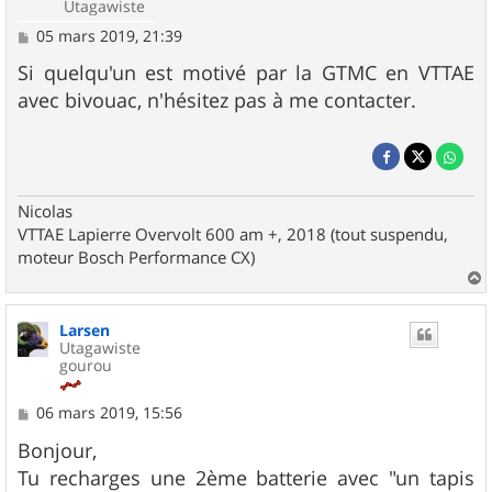
Utagawiste
M
05 mars 2019, 21:39
e
s
Si quelqu'un est motivé par la GTMC en VTTAE
s
avec bivouac, n'hésitez pas à me contacter.
a
g
e
Nicolas
VTTAE Lapierre Overvolt 600 am +, 2018 (tout suspendu,
moteur Bosch Performance CX)
a
u
Larsen
t
Utagawiste
gourou
M
06 mars 2019, 15:56
e
s
Bonjour,
s
Tu recharges une 2ème batterie avec "un tapis
a