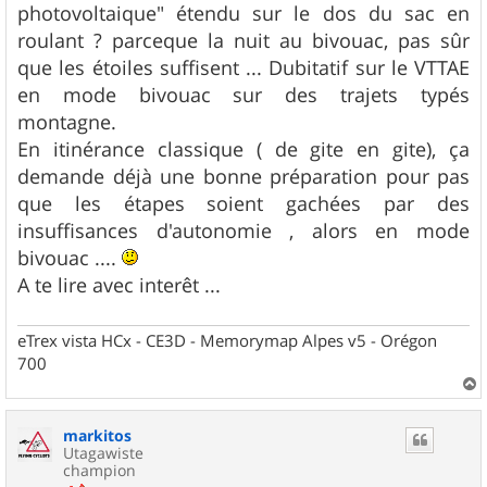
g
photovoltaique" étendu sur le dos du sac en
e
roulant ? parceque la nuit au bivouac, pas sûr
que les étoiles suffisent ... Dubitatif sur le VTTAE
en mode bivouac sur des trajets typés
montagne.
En itinérance classique ( de gite en gite), ça
demande déjà une bonne préparation pour pas
que les étapes soient gachées par des
insuffisances d'autonomie , alors en mode
bivouac ....
A te lire avec interêt ...
eTrex vista HCx - CE3D - Memorymap Alpes v5 - Orégon
700
a
u
markitos
t
Utagawiste
champion