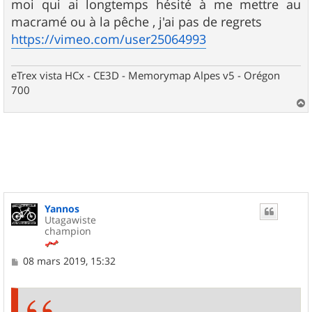
moi qui ai longtemps hésité à me mettre au
macramé ou à la pêche , j'ai pas de regrets
https://vimeo.com/user25064993
eTrex vista HCx - CE3D - Memorymap Alpes v5 - Orégon
700
a
u
t
Yannos
Utagawiste
champion
M
08 mars 2019, 15:32
e
s
s
a