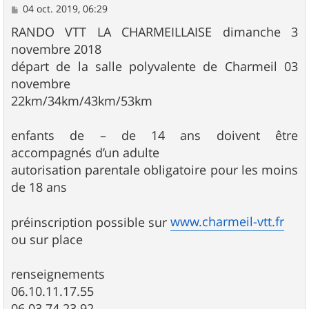
M
04 oct. 2019, 06:29
e
s
RANDO VTT LA CHARMEILLAISE dimanche 3
s
novembre 2018
a
g
départ de la salle polyvalente de Charmeil 03
e
novembre
22km/34km/43km/53km
enfants de – de 14 ans doivent être
accompagnés d’un adulte
autorisation parentale obligatoire pour les moins
de 18 ans
www.charmeil-vtt.fr
préinscription possible sur
ou sur place
renseignements
06.10.11.17.55
06.03.74.23.92