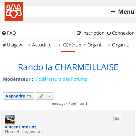
Menu
FAQ
Inscription
Connexion
UtagawaVTT (Randos VTT et VTTAE avec traces GPS)
Accueil forum
Générale
Organisation de sorties & Recherche de partenaires
Organisation de sorties en région Auvergne
Rando la CHARMEILLAISE
Modérateur :
Modérateurs des Forums
Répondre
1 message • Page
1
sur
1
vincent.moriot
Nouvel Utagawiste