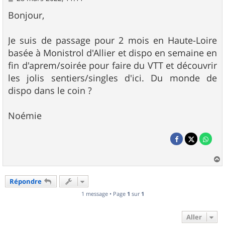
e
s
Bonjour,
s
a
g
Je suis de passage pour 2 mois en Haute-Loire
e
basée à Monistrol d'Allier et dispo en semaine en
fin d'aprem/soirée pour faire du VTT et découvrir
les jolis sentiers/singles d'ici. Du monde de
dispo dans le coin ?
Noémie
a
u
Répondre
t
1 message • Page
1
sur
1
Aller