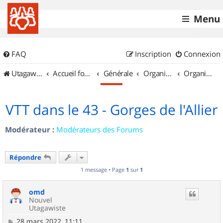
Menu
FAQ
Inscription
Connexion
UtagawaVTT (Randos VTT et VTTAE avec traces GPS)
Accueil forum
Générale
Organisation de sorties & Recherche de partenaires
Organisation de sorties en région Auvergne
VTT dans le 43 - Gorges de l'Allier
Modérateur :
Modérateurs des Forums
Répondre
1 message • Page
1
sur
1
omd
Nouvel
Utagawiste
M
28 mars 2022, 11:11