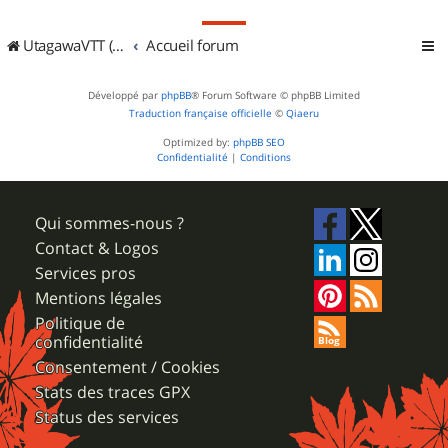
UtagawaVTT (Randos VTT et VTTAE avec traces GPS)
Accueil forum
Développé par
phpBB
® Forum Software © phpBB Limited
Traduction française officielle
©
Qiaeru
Optimized by:
phpBB SEO
Confidentialité
|
Conditions
Qui sommes-nous ?
Contact & Logos
Services pros
Mentions légales
Politique de
confidentialité
Consentement / Cookies
Stats des traces GPX
Status des services