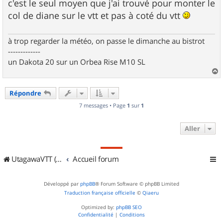
c'est le seul moyen que j'ai trouvé pour monter le
col de diane sur le vtt et pas à coté du vtt
à trop regarder la météo, on passe le dimanche au bistrot
-------------
un Dakota 20 sur un Orbea Rise M10 SL
a
u
Répondre
t
7 messages • Page
1
sur
1
Aller
UtagawaVTT (Randos VTT et VTTAE avec traces GPS)
Accueil forum
Développé par
phpBB
® Forum Software © phpBB Limited
Traduction française officielle
©
Qiaeru
Optimized by:
phpBB SEO
Confidentialité
|
Conditions