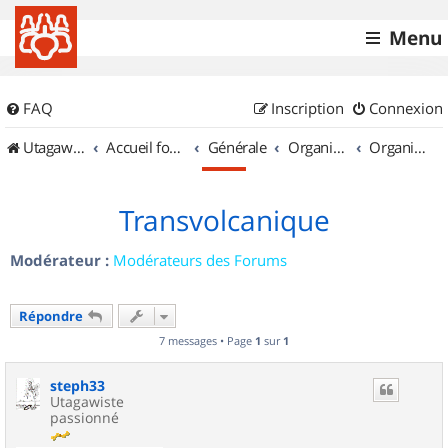
Menu
FAQ
Inscription
Connexion
UtagawaVTT (Randos VTT et VTTAE avec traces GPS)
Accueil forum
Générale
Organisation de sorties & Recherche de partenaires
Organisation de sorties en région Auvergne
Transvolcanique
Modérateur :
Modérateurs des Forums
Répondre
7 messages • Page
1
sur
1
steph33
Utagawiste
passionné