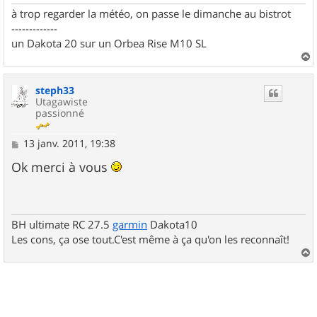
à trop regarder la météo, on passe le dimanche au bistrot
-------------
un Dakota 20 sur un Orbea Rise M10 SL
a
u
steph33
t
Utagawiste
passionné
M
13 janv. 2011, 19:38
e
s
Ok merci à vous
s
a
g
e
BH ultimate RC 27.5
garmin
Dakota10
Les cons, ça ose tout.C'est même à ça qu'on les reconnaît!
a
u
t