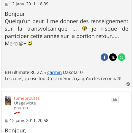
M
12 janv. 2011, 18:39
e
s
Bonjour
s
Quelqu'un peut il me donner des renseignement
a
g
sur la transvolcanique ...
je risque de
e
participer cette année sur la portion retour.....
Merci@+
BH ultimate RC 27.5
garmin
Dakota10
Les cons, ça ose tout.C'est même à ça qu'on les reconnaît!
a
u
tumebroutes
t
Utagawiste
gourou
M
12 janv. 2011, 20:58
e
s
Bonjour,