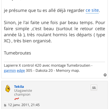
s
a
g
ce site
je présume que tu es allé déjà regarder
.
e
Sinon, je l'ai faite une fois par beau temps. Pour
faire simple ,c'est beau (surtout le retour cette
année là ), très roulant hormis les départs ( type
XC) , très bien organisé.
Tumebroutes
Lapierre X control 420 avec montage Tumebroutien -
garmin
edge
305 - Dakota 20 - Memory map.
a
u
Tekila
t
Utagawiste
champion
M
12 janv. 2011, 21:45
e