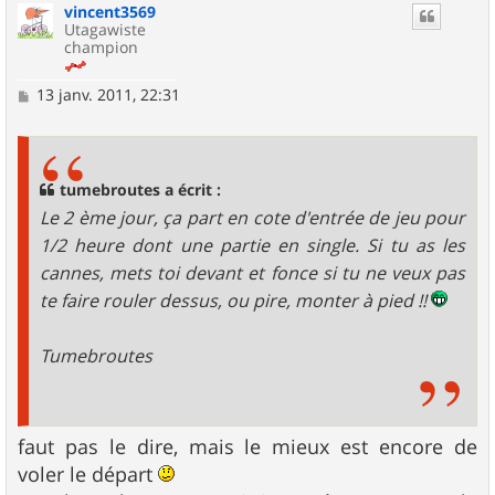
vincent3569
t
Utagawiste
champion
M
13 janv. 2011, 22:31
e
s
s
a
g
tumebroutes a écrit :
e
Le 2 ème jour, ça part en cote d'entrée de jeu pour
1/2 heure dont une partie en single. Si tu as les
cannes, mets toi devant et fonce si tu ne veux pas
te faire rouler dessus, ou pire, monter à pied !!
Tumebroutes
faut pas le dire, mais le mieux est encore de
voler le départ