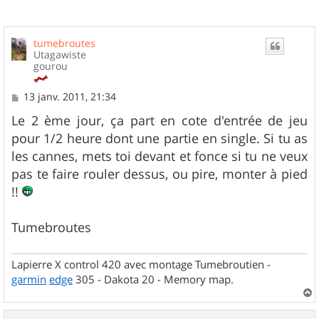
tumebroutes
Utagawiste
gourou
M
13 janv. 2011, 21:34
e
s
Le 2 ème jour, ça part en cote d'entrée de jeu
s
pour 1/2 heure dont une partie en single. Si tu as
a
g
les cannes, mets toi devant et fonce si tu ne veux
e
pas te faire rouler dessus, ou pire, monter à pied
!!
Tumebroutes
Lapierre X control 420 avec montage Tumebroutien -
garmin
edge
305 - Dakota 20 - Memory map.
a
u