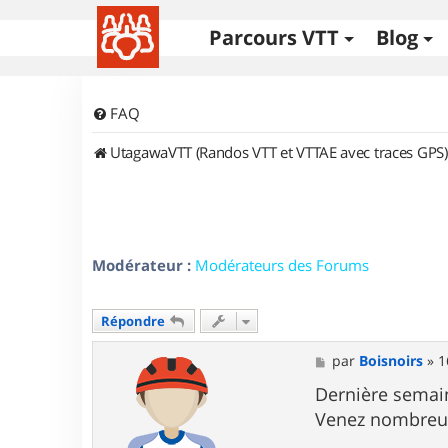
Parcours VTT
Blog
FAQ
UtagawaVTT (Randos VTT et VTTAE avec traces GPS)
Modérateur :
Modérateurs des Forums
Répondre
M
par
Boisnoirs
»
1
e
s
Dernière semain
s
Venez nombreu
a
g