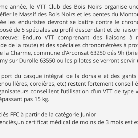
me année, le VTT Club des Bois Noirs organise un
éfier le Massif des Bois Noirs et les pentes du Monton
ée les enduristes devront se battre contre le chro
osé de 5 spéciales au profil descendant et de liaison
épreuve: Enduro VTT comprenant des liaisons à r
ode de la route) et des spéciales chronométrées à pro
e la Charme, commune d'Arconsat 63250 dés 9h (brie
émy sur Durolle 63550 ou les pilotes se verront servi
port du casque intégral de la dorsale et des gants l
enouillères, cordières, etc) restent fortement conseill
ganisateurs conseillent l’utilisation d’un VTT de type 
épassant pas 15 kg.
iés FFC à partir de la catégorie Junior
cenciés,un certificat médical de moins de 3 mois est e