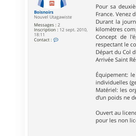
e
Pour sa deuxiè
Boisnoirs
France. Venez d
Nouvel Utagawiste
Durant la journ
Messages :
2
kilomètres comp
Inscription :
12 sept. 2010,
18:11
Concept de l'
C
Contact :
respectant le c
o
n
Départ du Col d
t
a
Arrivée Saint R
c
t
e
Équipement: le 
r
individuelles (g
B
o
Matériel: les or
i
d’un poids ne d
s
n
o
i
Ouvert au licenc
r
pour les non li
s