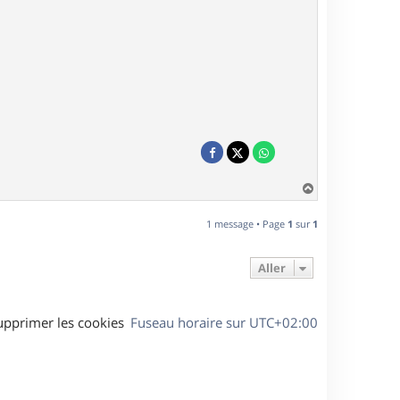
H
a
u
1 message • Page
1
sur
1
t
Aller
upprimer les cookies
Fuseau horaire sur
UTC+02:00