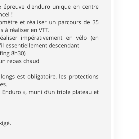
e épreuve d'enduro unique en centre
cel !
nomètre et réaliser un parcours de 35
s à réaliser en VTT.
éaliser impérativement en vélo (en
fil essentiellement descendant
fing 8h30)
r un repas chaud
ongs est obligatoire, les protections
ées.
« Enduro », muni d’un triple plateau et
xigé.