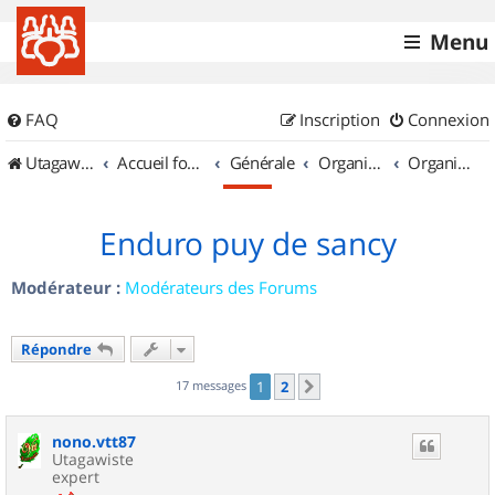
Menu
FAQ
Inscription
Connexion
UtagawaVTT (Randos VTT et VTTAE avec traces GPS)
Accueil forum
Générale
Organisation de sorties & Recherche de partenaires
Organisation de sorties en région Auvergne
Enduro puy de sancy
Modérateur :
Modérateurs des Forums
Répondre
17 messages
1
2
Suivant
nono.vtt87
Utagawiste
expert