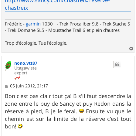
http://www.sancy.com/chastreix/reserve-
chastreix
Frédéric -
garmin
1030+ - Trek Procaliber 9.8 - Trek Stache 5
- Trek Domane SL5 - Moustache Trail 6 et plein d'autres
Trop d'écologie, Tue l'écologie.
a
u
nono.vtt87
t
Utagawiste
expert
M
05 juin 2012, 21:17
e
s
Bon c'est pas clair tout ça! B s'il faut descendre la
s
zone entre le puy de Sancy et puy Redon dans la
a
g
réserve à pied, B je le ferai.
Ensuite vu que le
e
chemin est sur la limite de la réserve c'est tout
bon!