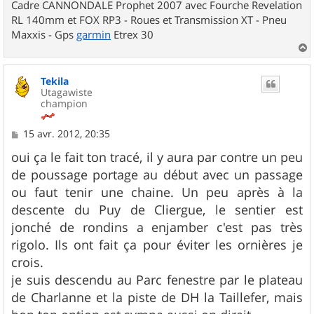
Cadre CANNONDALE Prophet 2007 avec Fourche Revelation
RL 140mm et FOX RP3 - Roues et Transmission XT - Pneu
Maxxis - Gps
garmin
Etrex 30
a
u
Tekila
t
Utagawiste
champion
M
15 avr. 2012, 20:35
e
s
oui ça le fait ton tracé, il y aura par contre un peu
s
de poussage portage au début avec un passage
a
g
ou faut tenir une chaine. Un peu après à la
e
descente du Puy de Cliergue, le sentier est
jonché de rondins a enjamber c'est pas très
rigolo. Ils ont fait ça pour éviter les ornières je
crois.
je suis descendu au Parc fenestre par le plateau
de Charlanne et la piste de DH la Taillefer, mais