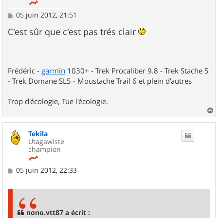
M
05 juin 2012, 21:51
e
s
C'est sûr que c'est pas trés clair
s
a
g
e
Frédéric -
garmin
1030+ - Trek Procaliber 9.8 - Trek Stache 5
- Trek Domane SL5 - Moustache Trail 6 et plein d'autres
Trop d'écologie, Tue l'écologie.
a
u
Tekila
t
Utagawiste
champion
M
05 juin 2012, 22:33
e
s
s
a
g
nono.vtt87 a écrit :
e