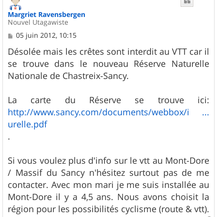
Margriet Ravensbergen
Nouvel Utagawiste
M
05 juin 2012, 10:15
e
s
Désolée mais les crêtes sont interdit au VTT car il
s
se trouve dans le nouveau Réserve Naturelle
a
g
Nationale de Chastreix-Sancy.
e
La carte du Réserve se trouve ici:
http://www.sancy.com/documents/webbox/i ...
urelle.pdf
.
Si vous voulez plus d'info sur le vtt au Mont-Dore
/ Massif du Sancy n'hésitez surtout pas de me
contacter. Avec mon mari je me suis installée au
Mont-Dore il y a 4,5 ans. Nous avons choisit la
région pour les possibilités cyclisme (route & vtt).