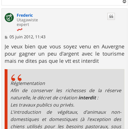
a
u
Frederic
t
Utagawiste
expert
M
05 juin 2012, 11:43
e
s
Je veux bien que vous soyez venu en Auvergne
s
pour gagner un peu d'argent avec le tourisme
a
g
mais ne dites pas que le vtt est interdit
e
Réglementation
Afin de conserver les richesses de la réserve
naturelle, le décret de création
interdit
:
Les travaux publics ou privés.
L'introduction de végétaux, d'animaux non-
domestiques et domestiques (à l'exception des
chiens utilisés pour les besoins pastoraux, sous