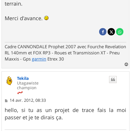
terrain.
Merci d'avance.
Cadre CANNONDALE Prophet 2007 avec Fourche Revelation
RL 140mm et FOX RP3 - Roues et Transmission XT - Pneu
Maxxis - Gps
garmin
Etrex 30
a
u
Tekila
t
Utagawiste
champion
M
14 avr. 2012, 08:33
e
s
hello, si tu as un projet de trace fais la moi
s
passer et je te dirais ça.
a
g
e