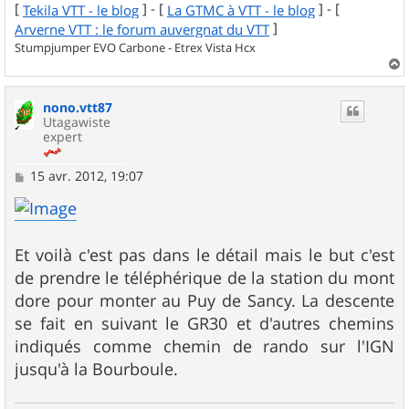
[
] - [
] - [
Tekila VTT - le blog
La GTMC à VTT - le blog
]
Arverne VTT : le forum auvergnat du VTT
Stumpjumper EVO Carbone - Etrex Vista Hcx
a
u
nono.vtt87
t
Utagawiste
expert
M
15 avr. 2012, 19:07
e
s
s
a
g
Et voilà c'est pas dans le détail mais le but c'est
e
de prendre le téléphérique de la station du mont
dore pour monter au Puy de Sancy. La descente
se fait en suivant le GR30 et d'autres chemins
indiqués comme chemin de rando sur l'IGN
jusqu'à la Bourboule.