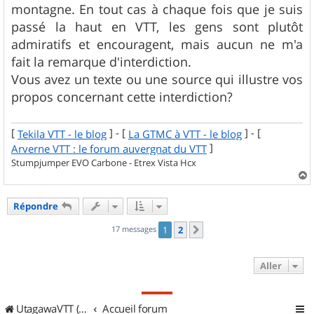
montagne. En tout cas à chaque fois que je suis
passé la haut en VTT, les gens sont plutôt
admiratifs et encouragent, mais aucun ne m'a
fait la remarque d'interdiction.
Vous avez un texte ou une source qui illustre vos
propos concernant cette interdiction?
[
] - [
] - [
Tekila VTT - le blog
La GTMC à VTT - le blog
]
Arverne VTT : le forum auvergnat du VTT
Stumpjumper EVO Carbone - Etrex Vista Hcx
a
u
Répondre
t
17 messages
1
2
Suivant
Aller
UtagawaVTT (Randos VTT et VTTAE avec traces GPS)
Accueil forum