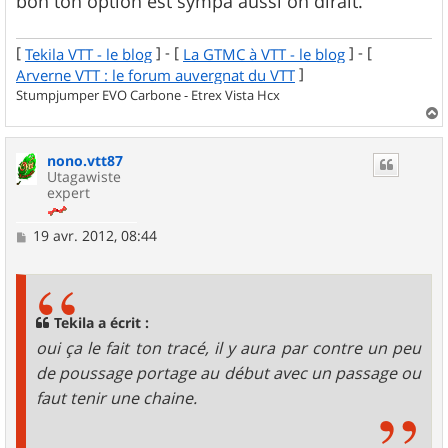
bon ton option est sympa aussi on dirait.
[
] - [
] - [
Tekila VTT - le blog
La GTMC à VTT - le blog
]
Arverne VTT : le forum auvergnat du VTT
Stumpjumper EVO Carbone - Etrex Vista Hcx
a
u
nono.vtt87
t
Utagawiste
expert
M
19 avr. 2012, 08:44
e
s
s
a
g
Tekila a écrit :
e
oui ça le fait ton tracé, il y aura par contre un peu
de poussage portage au début avec un passage ou
faut tenir une chaine.