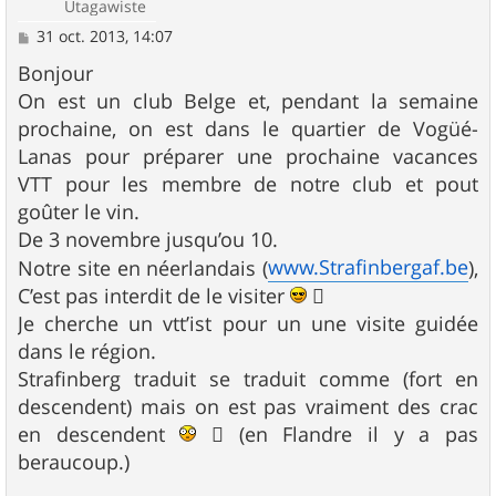
Utagawiste
M
31 oct. 2013, 14:07
e
s
Bonjour
s
On est un club Belge et, pendant la semaine
a
g
prochaine, on est dans le quartier de Vogüé-
e
Lanas pour préparer une prochaine vacances
VTT pour les membre de notre club et pout
goûter le vin.
De 3 novembre jusqu’ou 10.
www.Strafinbergaf.be
Notre site en néerlandais (
),
C’est pas interdit de le visiter

Je cherche un vtt’ist pour un une visite guidée
dans le région.
Strafinberg traduit se traduit comme (fort en
descendent) mais on est pas vraiment des crac
en descendent
 (en Flandre il y a pas
beraucoup.)