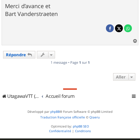
Merci d’avance et
Bart Vanderstraeten
a
u
Répondre
t
1 message • Page
1
sur
1
Aller
UtagawaVTT (Randos VTT et VTTAE avec traces GPS)
Accueil forum
Développé par
phpBB
® Forum Software © phpBB Limited
Traduction française officielle
©
Qiaeru
Optimized by:
phpBB SEO
Confidentialité
|
Conditions