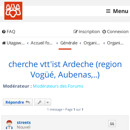
Menu
FAQ
Inscription
Connexion
UtagawaVTT (Randos VTT et VTTAE avec traces GPS)
Accueil forum
Générale
Organisation de sorties & Recherche de partenaires
Organisation de sorties en région Rhône Alpes
cherche vtt'ist Ardeche (region
Vogüé, Aubenas,..)
Modérateur :
Modérateurs des Forums
Répondre
1 message • Page
1
sur
1
streets
Nouvel