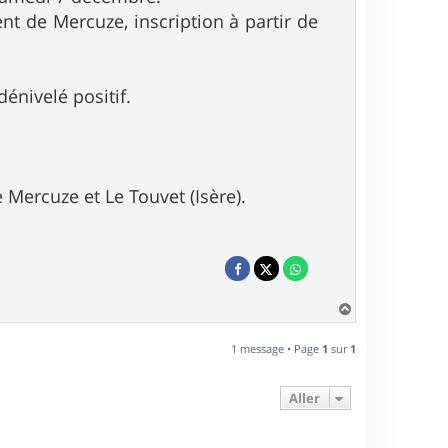
nt de Mercuze, inscription à partir de
énivelé positif.
 Mercuze et Le Touvet (Isère).
H
a
u
1 message • Page
1
sur
1
t
Aller