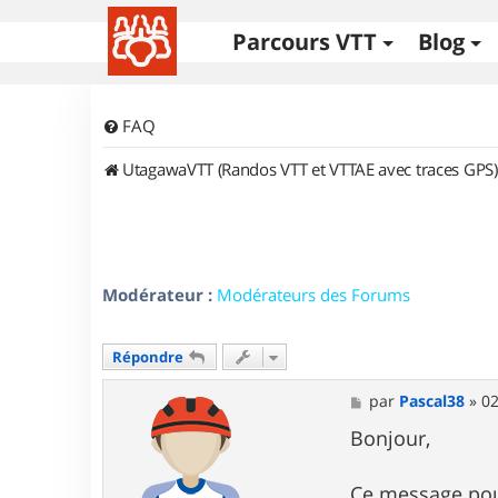
Parcours VTT
Blog
FAQ
UtagawaVTT (Randos VTT et VTTAE avec traces GPS)
Modérateur :
Modérateurs des Forums
Répondre
M
par
Pascal38
»
02
e
s
Bonjour,
s
a
g
Ce message pour