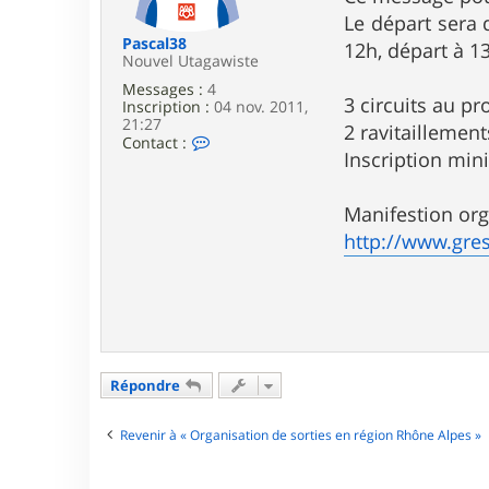
e
Le départ sera 
Pascal38
12h, départ à 1
Nouvel Utagawiste
Messages :
4
3 circuits au pr
Inscription :
04 nov. 2011,
21:27
2 ravitaillement
C
Contact :
Inscription min
o
n
t
a
Manifestion org
c
http://www.gres
t
e
r
P
a
s
c
a
l
Répondre
3
8
Revenir à « Organisation de sorties en région Rhône Alpes »