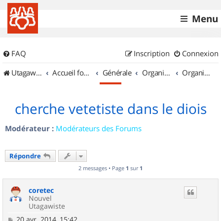
Menu
FAQ
Inscription
Connexion
UtagawaVTT (Randos VTT et VTTAE avec traces GPS)
Accueil forum
Générale
Organisation de sorties & Recherche de partenaires
Organisation de sorties en région Rhône Alpes
cherche vetetiste dans le diois
Modérateur :
Modérateurs des Forums
Répondre
2 messages • Page
1
sur
1
coretec
Nouvel
Utagawiste
M
20 avr. 2014, 15:42