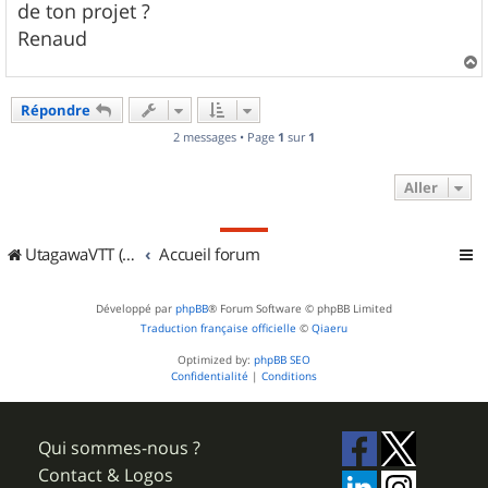
de ton projet ?
Renaud
a
u
Répondre
t
2 messages • Page
1
sur
1
Aller
UtagawaVTT (Randos VTT et VTTAE avec traces GPS)
Accueil forum
Développé par
phpBB
® Forum Software © phpBB Limited
Traduction française officielle
©
Qiaeru
Optimized by:
phpBB SEO
Confidentialité
|
Conditions
Qui sommes-nous ?
Contact & Logos