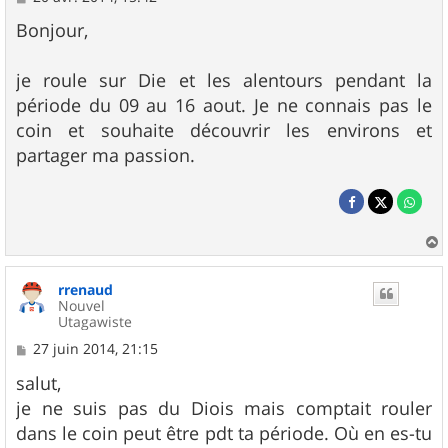
e
s
Bonjour,
s
a
g
je roule sur Die et les alentours pendant la
e
période du 09 au 16 aout. Je ne connais pas le
coin et souhaite découvrir les environs et
partager ma passion.
a
u
rrenaud
t
Nouvel
Utagawiste
M
27 juin 2014, 21:15
e
s
salut,
s
je ne suis pas du Diois mais comptait rouler
a
g
dans le coin peut être pdt ta période. Où en es-tu
e