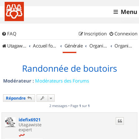
Menu
FAQ
Inscription
Connexion
UtagawaVTT (Randos VTT et VTTAE avec traces GPS)
Accueil forum
Générale
Organisation de sorties & Recherche de partenaires
Organisation de sorties en région Rhône Alpes
Randonnée de boutoirs
Modérateur :
Modérateurs des Forums
Répondre
2 messages • Page
1
sur
1
idefix6921
Utagawiste
expert