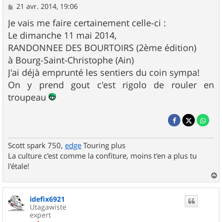
M
21 avr. 2014, 19:06
e
s
Je vais me faire certainement celle-ci :
s
Le dimanche 11 mai 2014,
a
g
RANDONNEE DES BOURTOIRS (2ème édition)
e
à Bourg-Saint-Christophe (Ain)
J'ai déjà emprunté les sentiers du coin sympa!
On y prend gout c'est rigolo de rouler en
troupeau
Scott spark 750,
edge
Touring plus
La culture c'est comme la confiture, moins t'en a plus tu
l'étale!
a
u
idefix6921
t
Utagawiste
expert