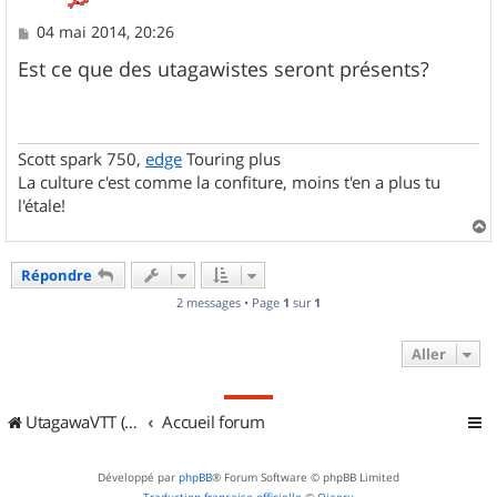
M
04 mai 2014, 20:26
e
s
Est ce que des utagawistes seront présents?
s
a
g
e
Scott spark 750,
edge
Touring plus
La culture c'est comme la confiture, moins t'en a plus tu
l'étale!
a
u
Répondre
t
2 messages • Page
1
sur
1
Aller
UtagawaVTT (Randos VTT et VTTAE avec traces GPS)
Accueil forum
Développé par
phpBB
® Forum Software © phpBB Limited