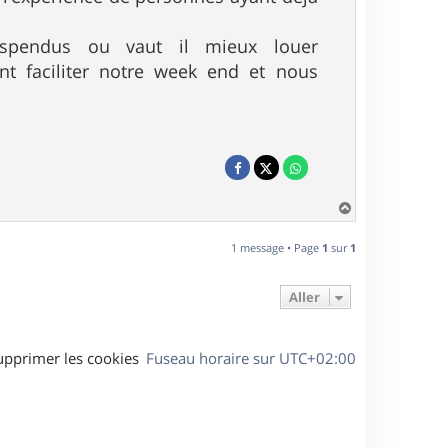
uspendus ou vaut il mieux louer
ant faciliter notre week end et nous
H
a
u
1 message • Page
1
sur
1
t
Aller
upprimer les cookies
Fuseau horaire sur
UTC+02:00