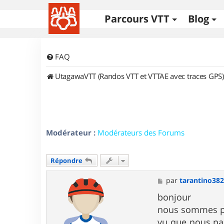
Parcours VTT
Blog
FAQ
UtagawaVTT (Randos VTT et VTTAE avec traces GPS)
Modérateur :
Modérateurs des Forums
Répondre
M
par
tarantino38
e
s
bonjour
s
nous sommes plu
a
g
vu que nous par