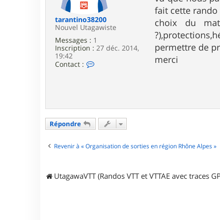
e
fait cette rando
tarantino38200
choix du mat
Nouvel Utagawiste
?),protections
Messages :
1
permettre de pr
Inscription :
27 déc. 2014,
19:42
merci
C
Contact :
o
n
t
a
c
t
e
Répondre
r
t
a
Revenir à « Organisation de sorties en région Rhône Alpes »
r
a
n
t
UtagawaVTT (Randos VTT et VTTAE avec traces GP
i
n
o
3
8