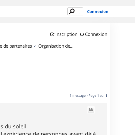
Connexion
Inscription
Connexion
e de partenaires
Organisation de sorties en région Rhône Alpes
1 message • Page
1
sur
1
s du soleil
 l'expérience de personnes ayant déjà