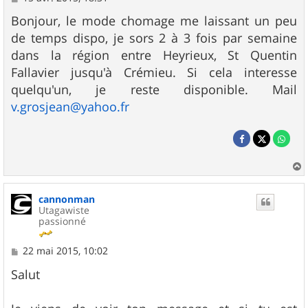
e
s
Bonjour, le mode chomage me laissant un peu
s
de temps dispo, je sors 2 à 3 fois par semaine
a
g
dans la région entre Heyrieux, St Quentin
e
Fallavier jusqu'à Crémieu. Si cela interesse
quelqu'un, je reste disponible. Mail
v.grosjean@yahoo.fr
a
u
cannonman
t
Utagawiste
passionné
M
22 mai 2015, 10:02
e
s
Salut
s
a
g