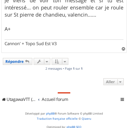
Je viens de voir ton message et si tu est
e
intéressé... on peut rouler ensemble car je roule
sur St pierre de chandieu, valencin......
A+
Cannon' + Topo Sud Est V3
a
u
Répondre
t
2 messages • Page
1
sur
1
Aller
UtagawaVTT (Randos VTT et VTTAE avec traces GPS)
Accueil forum
Développé par
phpBB
® Forum Software © phpBB Limited
Traduction française officielle
©
Qiaeru
Optimized by:
phpBB SEO