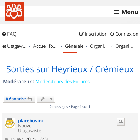
Menu
FAQ
Inscription
Connexion
UtagawaVTT (Randos VTT et VTTAE avec traces GPS)
Accueil forum
Générale
Organisation de sorties & Recherche de partenaires
Organisation de sorties en région Rhône Alpes
Sorties sur Heyrieux / Crémieux
Modérateur :
Modérateurs des Forums
Répondre
2 messages • Page
1
sur
1
placebovinz
Nouvel
Utagawiste
M
15 avr. 2015, 18:31