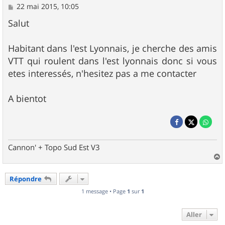
M
22 mai 2015, 10:05
e
s
Salut
s
a
g
Habitant dans l'est Lyonnais, je cherche des amis
e
VTT qui roulent dans l'est lyonnais donc si vous
etes interessés, n'hesitez pas a me contacter
A bientot
Cannon' + Topo Sud Est V3
a
u
Répondre
t
1 message • Page
1
sur
1
Aller