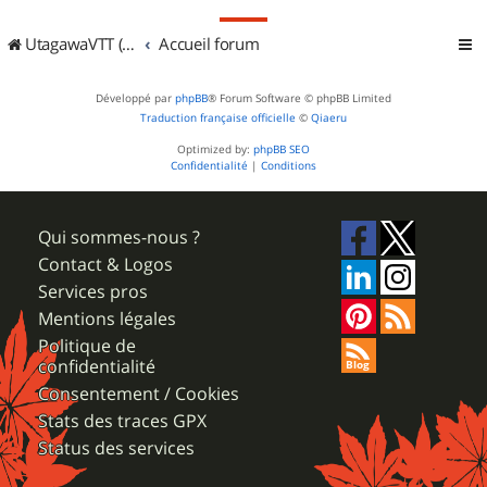
UtagawaVTT (Randos VTT et VTTAE avec traces GPS)
Accueil forum
Développé par
phpBB
® Forum Software © phpBB Limited
Traduction française officielle
©
Qiaeru
Optimized by:
phpBB SEO
Confidentialité
|
Conditions
Qui sommes-nous ?
Contact & Logos
Services pros
Mentions légales
Politique de
confidentialité
Consentement / Cookies
Stats des traces GPX
Status des services