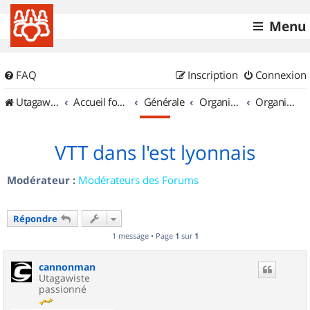
Menu
FAQ
Inscription
Connexion
UtagawaVTT (Randos VTT et VTTAE avec traces GPS)
Accueil forum
Générale
Organisation de sorties & Recherche de partenaires
Organisation de sorties en région Rhône Alpes
VTT dans l'est lyonnais
Modérateur :
Modérateurs des Forums
Répondre
1 message • Page
1
sur
1
cannonman
Utagawiste
passionné