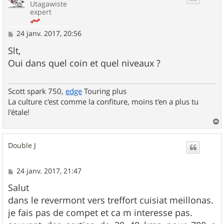
Utagawiste
expert
M
24 janv. 2017, 20:56
e
s
Slt,
s
Oui dans quel coin et quel niveaux ?
a
g
e
Scott spark 750,
edge
Touring plus
La culture c'est comme la confiture, moins t'en a plus tu
l'étale!
a
u
Double J
t
M
24 janv. 2017, 21:47
e
s
Salut
s
dans le revermont vers treffort cuisiat meillonas.
a
g
je fais pas de compet et ca m interesse pas.
e