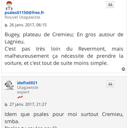
psales01150@free.fr
Nouvel Utagawiste
M
26 janv. 2017, 06:15
e
s
Bugey, plateau de Cremieu; En gros autour de
s
Lagnieu.
a
g
C'est pas très loin du Revermont, mais
e
malheureusement ça nécessite de prendre la
voiture, et c'est tout de suite moins simple.
a
u
idefix6921
t
Utagawiste
expert
M
27 janv. 2017, 21:27
e
s
Idem que psales pour moi surtout Cremieu,
s
smba.
a
g