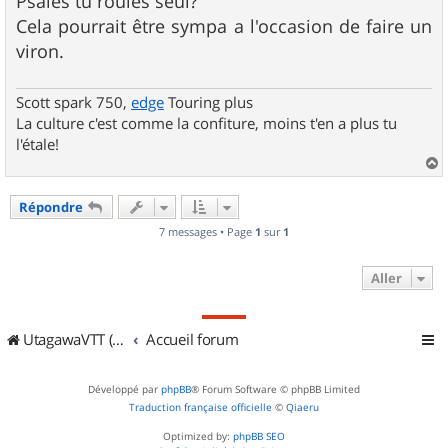
Psales tu roules seul?
e
Cela pourrait être sympa a l'occasion de faire un
viron.
Scott spark 750,
edge
Touring plus
La culture c'est comme la confiture, moins t'en a plus tu
l'étale!
a
u
Répondre
t
7 messages • Page
1
sur
1
Aller
UtagawaVTT (Randos VTT et VTTAE avec traces GPS)
Accueil forum
Développé par
phpBB
® Forum Software © phpBB Limited
Traduction française officielle
©
Qiaeru
Optimized by:
phpBB SEO