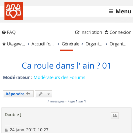
Menu
FAQ
Inscription
Connexion
UtagawaVTT (Randos VTT et VTTAE avec traces GPS)
Accueil forum
Générale
Organisation de sorties & Recherche de partenaires
Organisation de sorties en région Rhône Alpes
Ca roule dans l' ain ? 01
Modérateur :
Modérateurs des Forums
Répondre
7 messages • Page
1
sur
1
Double J
M
24 janv. 2017, 10:27