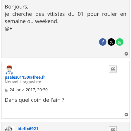
e
s
Bonjours,
s
je cherche des vttistes du 01 pour rouler en
a
g
semaine ou weekend.
e
@+
a
u
t
psales01150@free.fr
Nouvel Utagawiste
M
24 janv. 2017, 20:30
e
s
Dans quel coin de l'ain ?
s
a
g
e
a
u
idefix6921
t