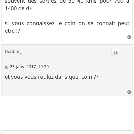
souvent des sorties de 30 40 kms pour 700 a
1400 de d+.
si vous connaissez le coin on se connait peut
etre !?
a
u
Double J
t
M
25 janv. 2017, 19:29
e
s
et vous vous roulez dans quel coin ??
s
a
g
e
a
u
t