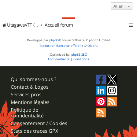
Aller
UtagawaVTT (Randos VTT et VTTAE avec traces GPS)
Accueil forum
Développé par
phpBB
® Forum Software © phpBB Limited
Traduction française officielle
©
Qiaeru
Optimized by:
phpBB SEO
Confidentialité
|
Conditions
Qui sommes-nous ?
Contact & Logos
Services pros
Mentions légales
Politique de
confidentialité
Consentement / Cookies
Stats des traces GPX