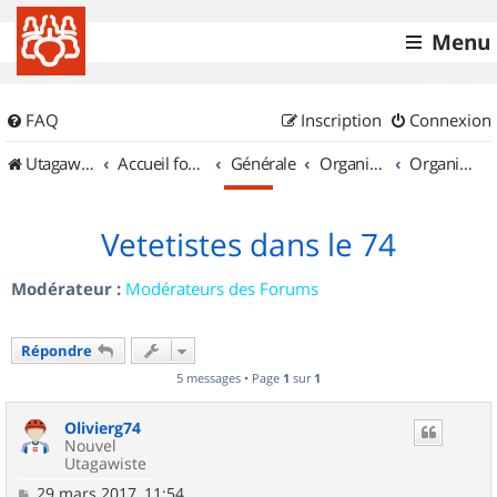
Menu
FAQ
Inscription
Connexion
UtagawaVTT (Randos VTT et VTTAE avec traces GPS)
Accueil forum
Générale
Organisation de sorties & Recherche de partenaires
Organisation de sorties en région Rhône Alpes
Vetetistes dans le 74
Modérateur :
Modérateurs des Forums
Répondre
5 messages • Page
1
sur
1
Olivierg74
Nouvel
Utagawiste
M
29 mars 2017, 11:54