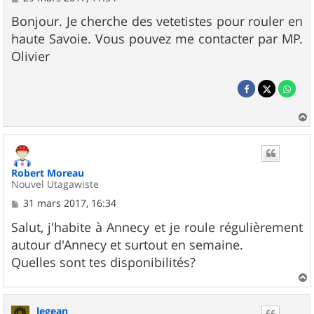
e
s
Bonjour. Je cherche des vetetistes pour rouler en
s
haute Savoie. Vous pouvez me contacter par MP.
a
g
Olivier
e
a
u
t
Robert Moreau
Nouvel Utagawiste
M
31 mars 2017, 16:34
e
s
Salut, j'habite à Annecy et je roule régulièrement
s
autour d'Annecy et surtout en semaine.
a
g
Quelles sont tes disponibilités?
e
a
u
legean
t