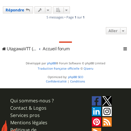
Répondre
5 messages • Page
1
sur
1
Aller
UtagawaVTT (Randos VTT et VTTAE avec traces GPS)
Accueil forum
Développé par
phpBB
® Forum Software © phpBB Limited
Traduction française officielle
©
Qiaeru
Optimized by:
phpBB SEO
Confidentialité
|
Conditions
Qui sommes-nous ?
Contact & Logos
Services pros
Mentions légales
Politique de