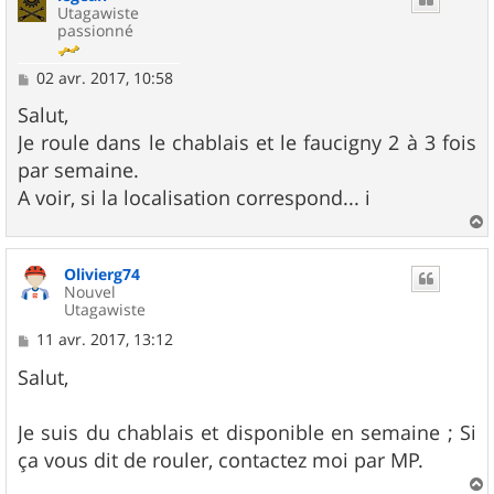
Utagawiste
passionné
M
02 avr. 2017, 10:58
e
s
Salut,
s
Je roule dans le chablais et le faucigny 2 à 3 fois
a
g
par semaine.
e
A voir, si la localisation correspond... i
a
u
Olivierg74
t
Nouvel
Utagawiste
M
11 avr. 2017, 13:12
e
s
Salut,
s
a
g
Je suis du chablais et disponible en semaine ; Si
e
ça vous dit de rouler, contactez moi par MP.