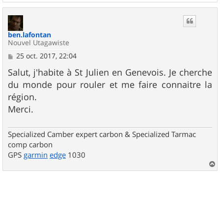
a
u
t
ben.lafontan
Nouvel Utagawiste
M
25 oct. 2017, 22:04
e
s
Salut, j'habite à St Julien en Genevois. Je cherche
s
du monde pour rouler et me faire connaitre la
a
g
région.
e
Merci.
Specialized Camber expert carbon & Specialized Tarmac
comp carbon
GPS
garmin
edge
1030
a
u
t