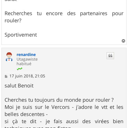
s
a
g
Recherches tu encore des partenaires pour
e
rouler?
Sportivement
a
u
renardine
t
Utagawiste
habitué
M
17 juin 2018, 21:05
e
s
salut Benoit
s
a
g
Cherches tu toujours du monde pour rouler ?
e
Moi je suis sur le Vercors - j'adore le vtt et les
belles descentes -
si çà te dit - je fais aussi des virées bien