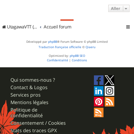
Aller
UtagawaVTT (Randos VTT et VTTAE avec traces GPS)
Accueil forum
Développé par
phpBB
® Forum Software © phpBB Limited
Traduction française officielle
©
Qiaeru
Optimized by:
phpBB SEO
Confidentialité
|
Conditions
Qui sommes-nous ?
Contact & Logos
Services pros
Mentions légales
Politique de
confidentialité
Consentement / Cookies
Stats des traces GPX