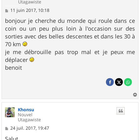
Utagawiste
M
11 juin 2017, 10:18
e
s
bonjour je cherche du monde qui roule dans ce
s
coin ou un peu plus loin à l'occasion sur des
a
g
sorties avec des belles descentes et dans les 30 à
e
70 km
je me débrouille pas trop mal et je peux me
déplacer
benoit
a
u
Khonsu
t
Nouvel
Utagawiste
M
24 juil. 2017, 19:47
e
s
Salut