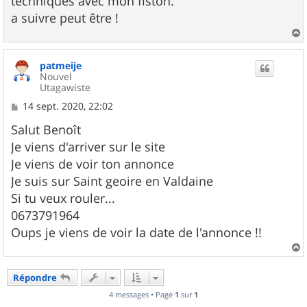
techniques avec mon fiston.
a suivre peut être !
a
u
patmeije
t
Nouvel
Utagawiste
M
14 sept. 2020, 22:02
e
s
Salut Benoît
s
Je viens d'arriver sur le site
a
g
Je viens de voir ton annonce
e
Je suis sur Saint geoire en Valdaine
Si tu veux rouler...
0673791964
Oups je viens de voir la date de l'annonce !!
a
u
Répondre
t
4 messages • Page
1
sur
1