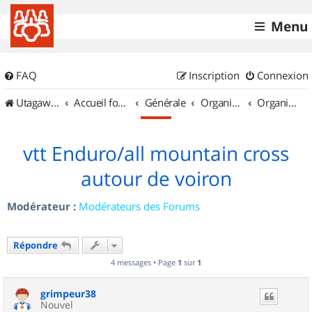
Menu
FAQ
Inscription
Connexion
UtagawaVTT (Randos VTT et VTTAE avec traces GPS)
Accueil forum
Générale
Organisation de sorties & Recherche de partenaires
Organisation de sorties en région Rhône Alpes
vtt Enduro/all mountain cross
autour de voiron
Modérateur :
Modérateurs des Forums
Répondre
4 messages • Page
1
sur
1
grimpeur38
Nouvel