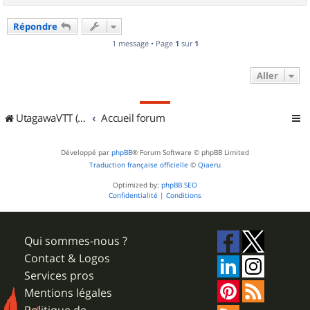
a
u
Répondre
t
1 message • Page
1
sur
1
Aller
UtagawaVTT (Randos VTT et VTTAE avec traces GPS)
Accueil forum
Développé par
phpBB
® Forum Software © phpBB Limited
Traduction française officielle
©
Qiaeru
Optimized by:
phpBB SEO
Confidentialité
|
Conditions
Qui sommes-nous ?
Contact & Logos
Services pros
Mentions légales