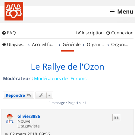
Menu
FAQ
Inscription
Connexion
UtagawaVTT (Randos VTT et VTTAE avec traces GPS)
Accueil forum
Générale
Organisation de sorties & Recherche de partenaires
Organisation de sorties en région Rhône Alpes
Le Rallye de l'Ozon
Modérateur :
Modérateurs des Forums
Répondre
1 message • Page
1
sur
1
olivier3886
Nouvel
Utagawiste
M
02 mars 2018, 09:56