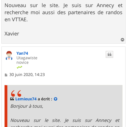
g
Nouveau sur le site. Je suis sur Annecy et
e
recherche moi aussi des partenaires de randos
en VTTAE.
Xavier
a
u
Yan74
t
Utagawiste
novice
M
30 juin 2020, 14:23
e
s
s
a
g
Lemieux74
a écrit :
e
Bonjour à tous,
Nouveau sur le site. Je suis sur Annecy et