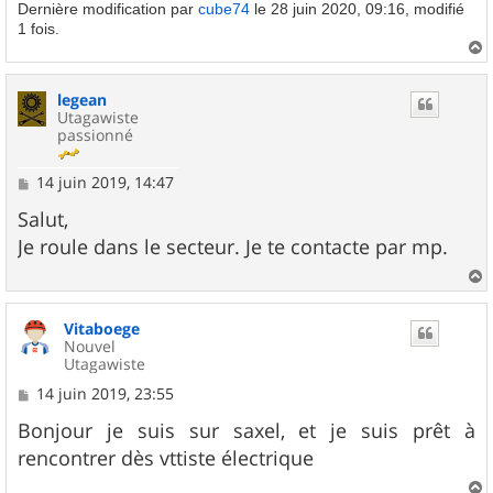
Dernière modification par
cube74
le 28 juin 2020, 09:16, modifié
1 fois.
a
u
legean
t
Utagawiste
passionné
M
14 juin 2019, 14:47
e
s
Salut,
s
Je roule dans le secteur. Je te contacte par mp.
a
g
e
a
u
Vitaboege
t
Nouvel
Utagawiste
M
14 juin 2019, 23:55
e
s
Bonjour je suis sur saxel, et je suis prêt à
s
rencontrer dès vttiste électrique
a
g