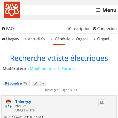
Menu
FAQ
Inscription
Connexion
UtagawaVTT (Randos VTT et VTTAE avec traces GPS)
Accueil forum
Générale
Organisation de sorties & Recherche de partenaires
Organisation de sorties en région Rhône Alpes
Recherche vttiste électriques
Modérateur :
Modérateurs des Forums
Répondre
10 messages • Page
1
sur
1
Thierry.y
Nouvel
Utagawiste
M
12 sept. 2018, 15:41