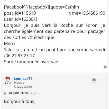
e
s
[facebook][/facebook][quote=Cathlin
s
post_id=115619 time=1564586190
a
g
user_id=163301]
e
Bonjour, je suis vers la Roche sur Foron, je
cherche également des partenaire pour partager
des sorties vtt électrique
Merci
Salut si ça te dit 'on peut faire une sortie samedi
/06 27 93 23 17
Sortie randonnée avec vae
a
u
Lemieux74
t
Nouvel
Utagawiste
M
30 juin 2020, 09:26
e
s
Bonjour à tous,
s
a