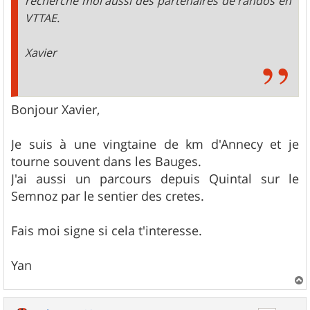
recherche moi aussi des partenaires de randos en
VTTAE.
Xavier
Bonjour Xavier,
Je suis à une vingtaine de km d'Annecy et je
tourne souvent dans les Bauges.
J'ai aussi un parcours depuis Quintal sur le
Semnoz par le sentier des cretes.
Fais moi signe si cela t'interesse.
Yan
a
u