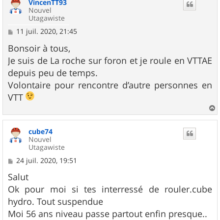
VincenTT93
t
Nouvel
Utagawiste
M
11 juil. 2020, 21:45
e
s
Bonsoir à tous,
s
Je suis de La roche sur foron et je roule en VTTAE
a
g
depuis peu de temps.
e
Volontaire pour rencontre d’autre personnes en
VTT
a
u
cube74
t
Nouvel
Utagawiste
M
24 juil. 2020, 19:51
e
s
Salut
s
Ok pour moi si tes interressé de rouler.cube
a
g
hydro. Tout suspendue
e
Moi 56 ans niveau passe partout enfin presque..