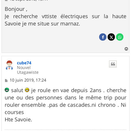
e
s
Bonjour ,
s
Je recherche vttiste électriques sur la haute
a
g
Savoie je me situe sur marnaz.
e
a
u
cube74
t
Nouvel
Utagawiste
M
10 juin 2019, 17:24
e
s
salut
je roule en vae depuis 2ans . cherche
s
une ou des personnes dans le même trip pour
a
g
rouler ensemble .pas de cascades.ni chrono . Ni
e
courses
Hte Savoie.