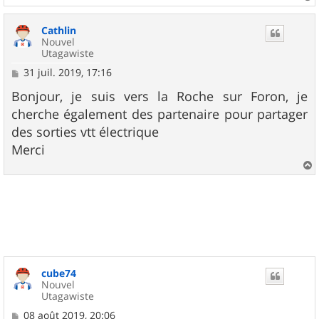
e
a
u
Cathlin
t
Nouvel
Utagawiste
M
31 juil. 2019, 17:16
e
s
Bonjour, je suis vers la Roche sur Foron, je
s
cherche également des partenaire pour partager
a
g
des sorties vtt électrique
e
Merci
a
u
t
cube74
Nouvel
Utagawiste
M
08 août 2019, 20:06