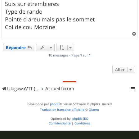
Suis sur etrembieres
Type de rando
Pointe d areu mais pas le sommet
Col de cou Morzine
a
u
Répondre
t
10 messages • Page
1
sur
1
Aller
UtagawaVTT (Randos VTT et VTTAE avec traces GPS)
Accueil forum
Développé par
phpBB
® Forum Software © phpBB Limited
Traduction française officielle
©
Qiaeru
Optimized by:
phpBB SEO
Confidentialité
|
Conditions