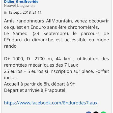
Didier_Gresifreeride
Nouvel Utagawiste
M
13 sept. 2018, 21:11
e
s
Amis randonneurs AllMountain, venez découvrir
s
ce qu'est en Enduro sans être chronométrés.
a
g
Le Samedi (29 Septembre), le parcours de
e
l'Enduro du dimanche est accessible en mode
rando
D+ 1000, D- 2700 m, 44 km , utilisation des
remontées mécaniques des 7 Laux
25 euros + 5 euros si inscription sur place. Forfait
inclus
Accueil à partir de 8h, départ à 9h
Départ et arrivée à Prapoutel
https://www.facebook.com/Endurodes7laux