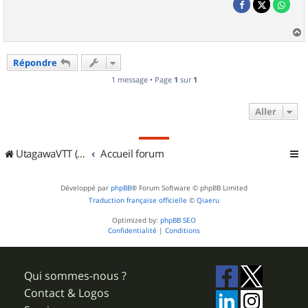
a
u
Répondre
t
1 message • Page
1
sur
1
Aller
UtagawaVTT (Randos VTT et VTTAE avec traces GPS)
Accueil forum
Développé par
phpBB
® Forum Software © phpBB Limited
Traduction française officielle
©
Qiaeru
Optimized by:
phpBB SEO
Confidentialité
|
Conditions
Qui sommes-nous ?
Contact & Logos