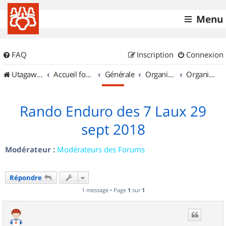
Menu
FAQ
Inscription
Connexion
UtagawaVTT (Randos VTT et VTTAE avec traces GPS)
Accueil forum
Générale
Organisation de sorties & Recherche de partenaires
Organisation de sorties en région Rhône Alpes
Rando Enduro des 7 Laux 29
sept 2018
Modérateur :
Modérateurs des Forums
Répondre
1 message • Page
1
sur
1