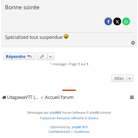
Bonne soirée
Spécialized tout suspendue
a
u
Répondre
t
1 message • Page
1
sur
1
Aller
UtagawaVTT (Randos VTT et VTTAE avec traces GPS)
Accueil forum
Développé par
phpBB
® Forum Software © phpBB Limited
Traduction française officielle
©
Qiaeru
Optimized by:
phpBB SEO
Confidentialité
|
Conditions