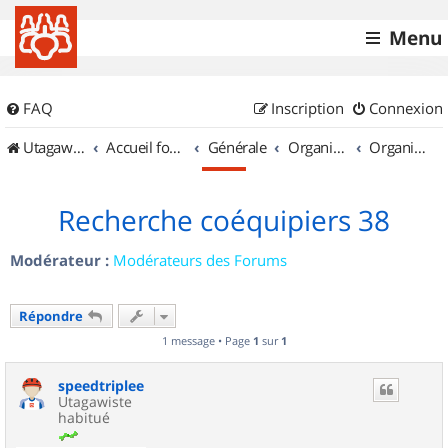
Menu
FAQ
Inscription
Connexion
UtagawaVTT (Randos VTT et VTTAE avec traces GPS)
Accueil forum
Générale
Organisation de sorties & Recherche de partenaires
Organisation de sorties en région Rhône Alpes
Recherche coéquipiers 38
Modérateur :
Modérateurs des Forums
Répondre
1 message • Page
1
sur
1
speedtriplee
Utagawiste
habitué