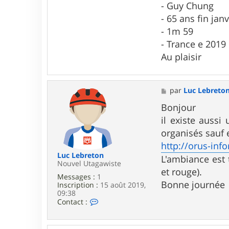
- Guy Chung
- 65 ans fin janv
- 1m 59
- Trance e 2019
Au plaisir
M
par
Luc Lebreto
e
s
Bonjour
s
il existe auss
a
g
organisés sauf e
e
http://orus-inf
Luc Lebreton
L'ambiance est 
Nouvel Utagawiste
et rouge).
Messages :
1
Bonne journée
Inscription :
15 août 2019,
09:38
C
Contact :
o
n
t