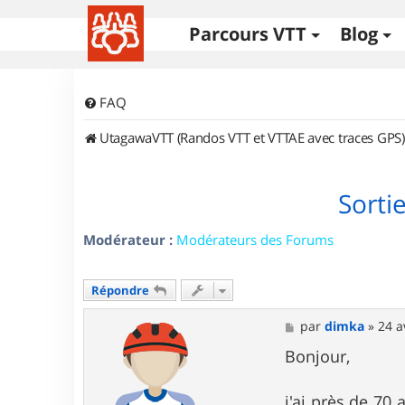
Parcours VTT
Blog
FAQ
UtagawaVTT (Randos VTT et VTTAE avec traces GPS)
Sorti
Modérateur :
Modérateurs des Forums
Répondre
M
par
dimka
»
24 a
e
s
Bonjour,
s
a
g
j'ai près de 70 