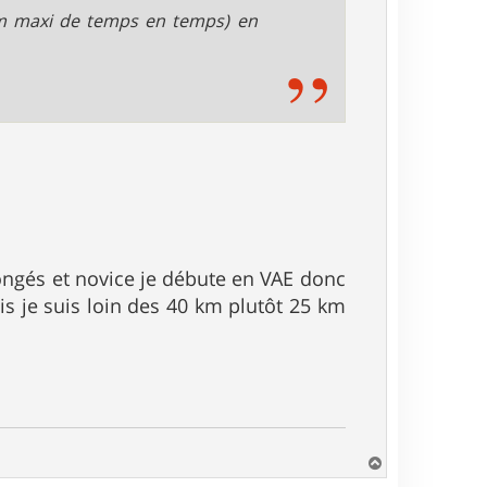
km maxi de temps en temps) en
congés et novice je débute en VAE donc
is je suis loin des 40 km plutôt 25 km
H
a