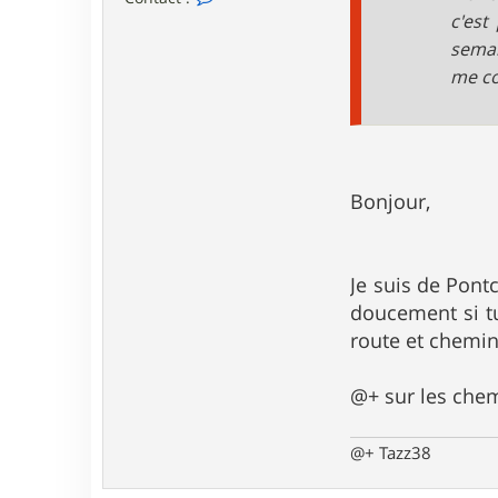
o
c'est
n
semai
t
a
me co
c
t
e
r
t
a
z
Bonjour,
z
3
8
Je suis de Pont
doucement si tu
route et chemin
@+ sur les che
@+ Tazz38