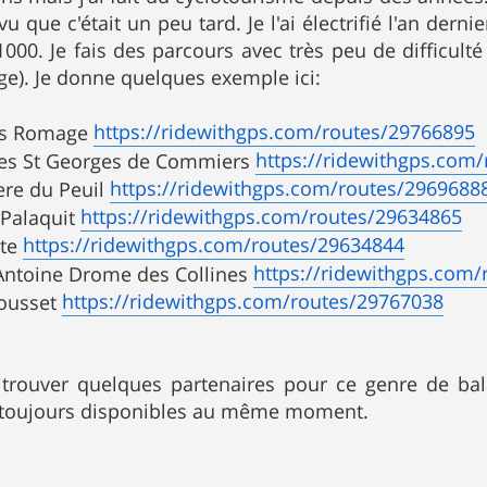
 vu que c'était un peu tard. Je l'ai électrifié l'an derni
1000. Je fais des parcours avec très peu de difficul
ige). Je donne quelques exemple ici:
https://ridewithgps.com/routes/29766895
res Romage
https://ridewithgps.com
ves St Georges de Commiers
https://ridewithgps.com/routes/2969688
ere du Peuil
https://ridewithgps.com/routes/29634865
 Palaquit
https://ridewithgps.com/routes/29634844
xte
https://ridewithgps.com
t Antoine Drome des Collines
https://ridewithgps.com/routes/29767038
Rousset
n trouver quelques partenaires pour ce genre de 
 toujours disponibles au même moment.