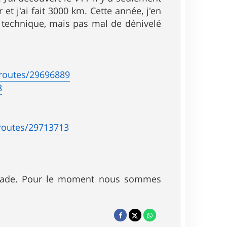
er et j'ai fait 3000 km. Cette année, j'en
té technique, mais pas mal de dénivelé
/routes/29696889
8
/routes/29713713
balade. Pour le moment nous sommes