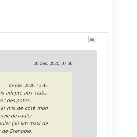
u
t
20 déc. 2020, 07:50
09 déc. 2020, 13:45
is adapté aux clubs.
vec des potes.
j'ai mis de côté mon
vie de rouler.
ouler (40 km maxi de
r de Grenoble,