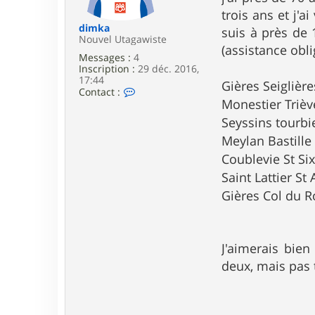
e
trois ans et j'ai
dimka
suis à près de 
Nouvel Utagawiste
(assistance obl
Messages :
4
Inscription :
29 déc. 2016,
17:44
Gières Seigliè
C
Contact :
o
Monestier Triè
n
Seyssins tourbi
t
a
Meylan Bastille
c
Coublevie St Si
t
e
Saint Lattier S
r
d
Gières Col du 
i
m
k
a
J'aimerais bie
deux, mais pas