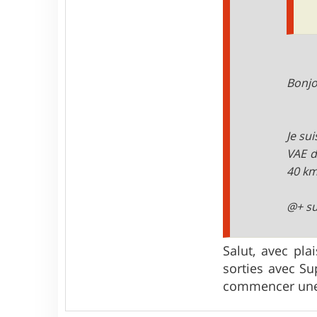
Bonjo
Je su
VAE d
40 km
@+ su
Salut, avec pla
sorties avec Su
commencer une s