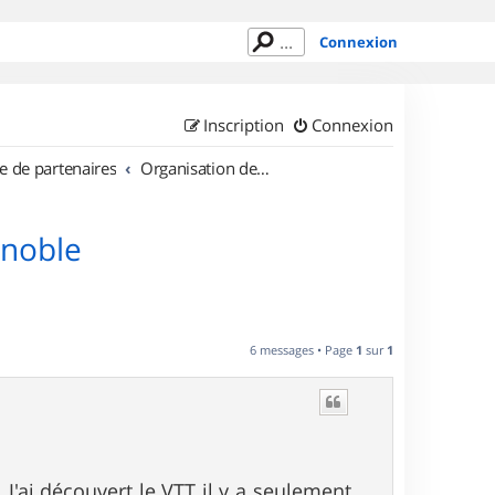
Connexion
Inscription
Connexion
e de partenaires
Organisation de sorties en région Rhône Alpes
enoble
6 messages • Page
1
sur
1
 J'ai découvert le VTT il y a seulement