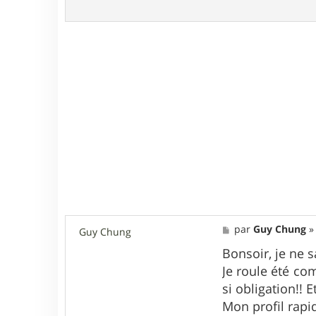
M
par
Guy Chung
Guy Chung
e
s
Bonsoir, je ne s
s
Je roule été co
a
g
si obligation!! E
e
Mon profil rapid