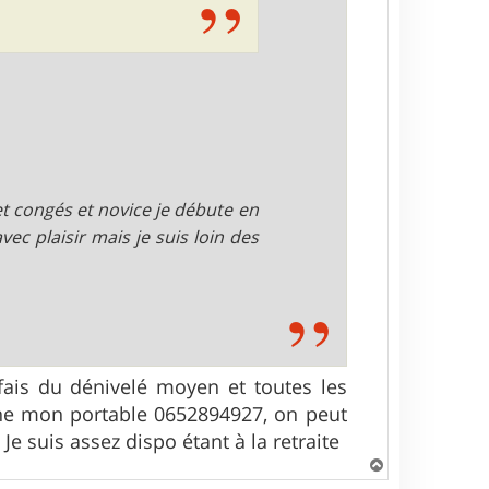
et congés et novice je débute en
ec plaisir mais je suis loin des
 fais du dénivelé moyen et toutes les
onne mon portable 0652894927, on peut
e suis assez dispo étant à la retraite
H
a