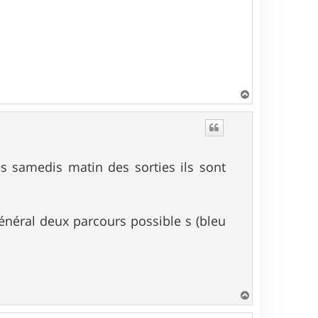
H
a
u
t
s samedis matin des sorties ils sont
général deux parcours possible s (bleu
H
a
u