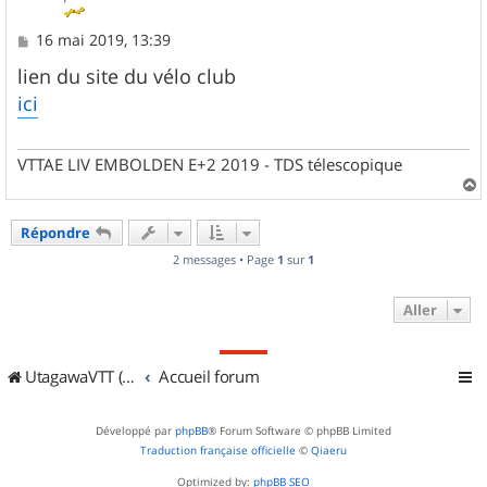
M
16 mai 2019, 13:39
e
s
lien du site du vélo club
s
ici
a
g
e
VTTAE LIV EMBOLDEN E+2 2019 - TDS télescopique
a
u
Répondre
t
2 messages • Page
1
sur
1
Aller
UtagawaVTT (Randos VTT et VTTAE avec traces GPS)
Accueil forum
Développé par
phpBB
® Forum Software © phpBB Limited
Traduction française officielle
©
Qiaeru
Optimized by:
phpBB SEO