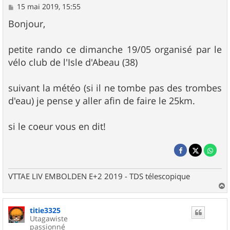
M
15 mai 2019, 15:55
e
s
Bonjour,
s
a
g
petite rando ce dimanche 19/05 organisé par le
e
vélo club de l'Isle d'Abeau (38)
suivant la météo (si il ne tombe pas des trombes
d'eau) je pense y aller afin de faire le 25km.
si le coeur vous en dit!
VTTAE LIV EMBOLDEN E+2 2019 - TDS télescopique
a
u
titie3325
t
Utagawiste
passionné