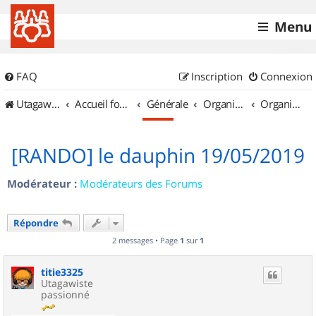
Menu
FAQ
Inscription
Connexion
UtagawaVTT (Randos VTT et VTTAE avec traces GPS)
Accueil forum
Générale
Organisation de sorties & Recherche de partenaires
Organisation de sorties en région Rhône Alpes
[RANDO] le dauphin 19/05/2019
Modérateur :
Modérateurs des Forums
Répondre
2 messages • Page
1
sur
1
titie3325
Utagawiste
passionné